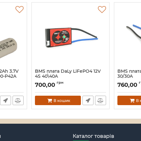
2Ah 3.7V
BMS плата DaLy LiFePO4 12V
BMS плата
00-P42A
4S 40\40A
30/30A
Артикул:
42593
Артикул:
425
грн
700,00
760,00
В кошик
В 
н
Каталог товарів