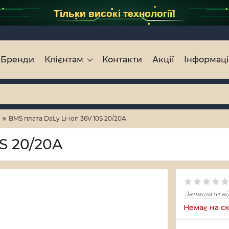
Тільки високі технології!
Бренди
Клієнтам
Контакти
Акції
Інформац
BMS плата DaLy Li-ion 36V 10S 20/20A
0S 20/20A
Залишити ві
Немає на ск