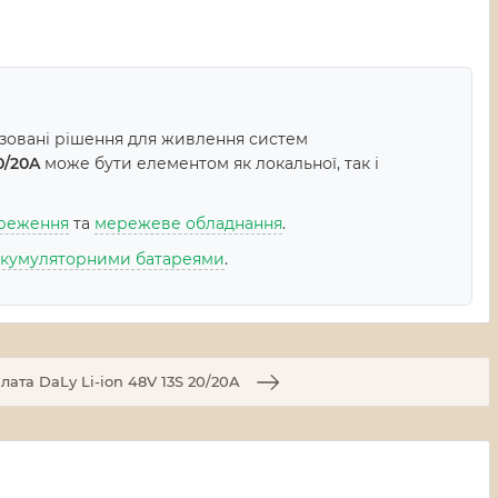
ізовані рішення для живлення систем
0/20A
може бути елементом як локальної, так і
ереження
та
мережеве обладнання
.
акумуляторними батареями
.
лата DaLy Li-ion 48V 13S 20/20A