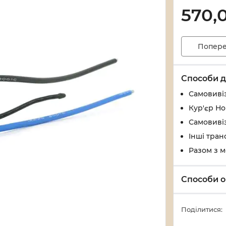
570,
Попере
Способи д
Самовивіз
Кур'єр Н
Самовивіз
Інші тран
Разом з 
Способи о
Поділитися: