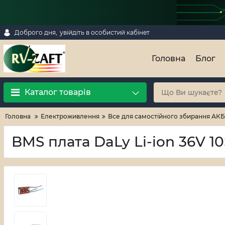
Доброго дня,
увійдіть в особистий кабінет
Головна
Блог
Каталог товарів
Головна
Електроживлення
Все для самостійного збирання АКБ
BMS плата DaLy Li-ion 36V 1