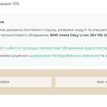
ацією 10S.
ня
я, джерела постійного струму, резервні модулі та спеціал
а промислового обладнання.
BMS плата DaLy Li-ion 36V 10S 2
ист
,
кабелі й проводи
,
промислове обладнання
,
відеоспост
іновані рішення з
джерелами безперебійного живлення
та
60/60A
BMS п