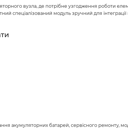
торного вузла, де потрібне узгодження роботи елем
ий спеціалізований модуль зручний для інтеграції в
ати
ння акумуляторних батарей, сервісного ремонту, моде