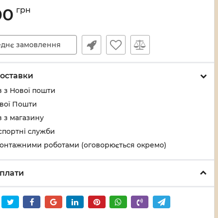
00
грн
днє замовлення
оставки
 з Нової пошти
ової Пошти
 з магазину
спортні служби
монтажними роботами (оговорюється окремо)
плати