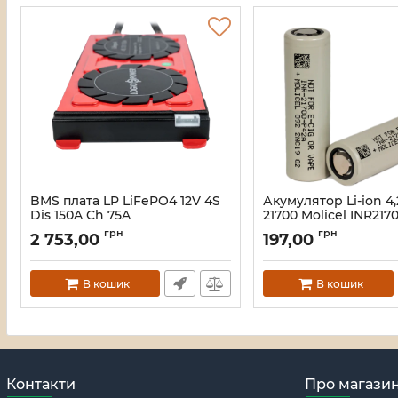
BMS плата LP LiFePO4 12V 4S
Акумулятор Li-ion 4,
Dis 150A Ch 75A
21700 Molicel INR217
Артикул:
19197
Артикул:
29596
грн
грн
2 753,00
197,00
В кошик
В кошик
Контакти
Про магази