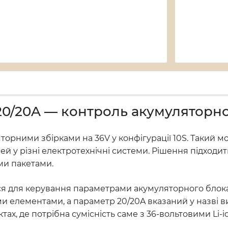
 20/20A — контроль акумуляторн
торними збірками на 36V у конфігурації 10S. Такий мо
ей у різні електротехнічні системи. Рішення підходит
ими пакетами.
ься для керування параметрами акумуляторного блока
ми елементами, а параметр 20/20A вказаний у назві 
х, де потрібна сумісність саме з 36-вольтовими Li-i