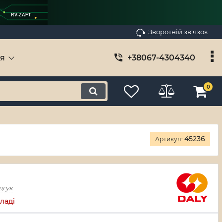
RV-ZAFT
Зворотній зв'язок
ія
+38067-4304340
0
45236
Артикул:
дгук
ладі