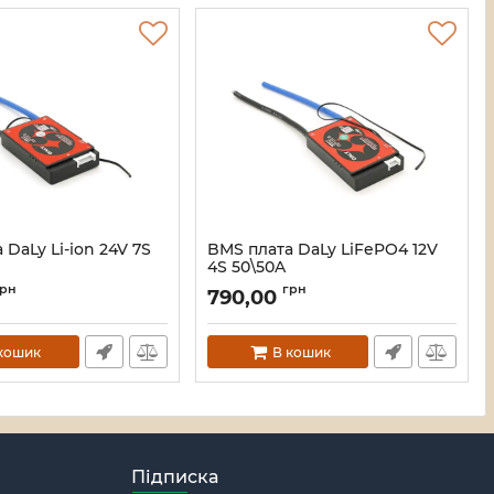
 DaLy Li-ion 24V 7S
BMS плата DaLy LiFePO4 12V
4S 50\50A
92
Артикул:
42595
грн
грн
790,00
кошик
В кошик
Підписка