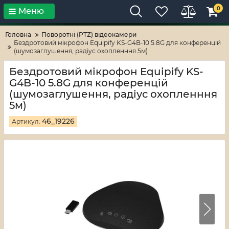
0
Меню
Тільки високі технології!
RV-ZAFT
Головна
Поворотні (PTZ) відеокамери
Бездротовий мікрофон Equipify KS-G4B-10 5.8G для конференцій
(шумозаглушення, радіус охопленння 5м)
Бездротовий мікрофон Equipify KS-
G4B-10 5.8G для конференцій
(шумозаглушення, радіус охопленння
5м)
46_19226
Артикул: