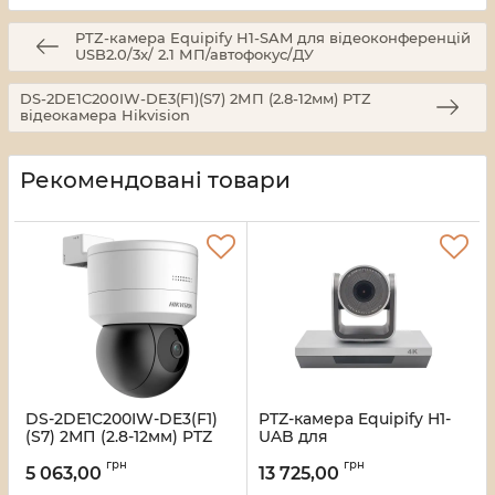
PTZ-камера Equipify H1-SAM для відеоконференцій
USB2.0/3x/ 2.1 МП/автофокус/ДУ
DS-2DE1C200IW-DE3(F1)(S7) 2МП (2.8-12мм) PTZ
відеокамера Hikvision
Рекомендовані товари
DS-2DE1C200IW-DE3(F1)
PTZ-камера Equipify H1-
(S7) 2МП (2.8-12мм) PTZ
UAB для
відеокамера Hikvision
відеоконференцій 4K
грн
грн
UHD (3840x2160)
5 063,00
13 725,00
Артикул:
16_118694
USB2.0/10x/8.29 МП/