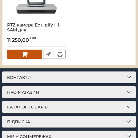
PTZ-камера Equipify H1-
SAM для
відеоконференцій
грн
USB2.0/3x/ 2.1 МП/
11 250,00
автофокус/ДУ
Артикул:
46_19225
КОНТАКТИ
ПРО МАГАЗИН
КАТАЛОГ ТОВАРІВ
ПІДПИСКА
МИ У СОЦМЕРЕЖАХ: