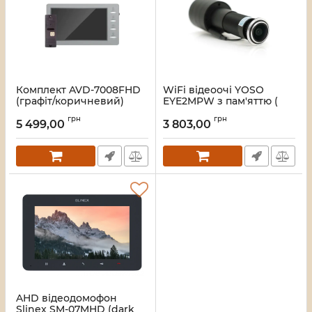
Комплект AVD-7008FHD
WiFi відеоочі YOSO
(графіт/коричневий)
EYE2MPW з пам'яттю (
віддалений перегляд
Артикул:
303374
грн
грн
APP Tuya smart )
5 499,00
3 803,00
Артикул:
24256
AHD відеодомофон
Slinex SM-07MHD (dark