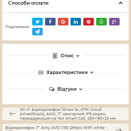
Способи оплати
Поділитися:
Опис
Характеристики
Відгуки
Wi-Fi відеодомофон Slinex SL-07N Cloud
(silver/black), AHD, 7” сенсорний IPS екран,
переадресація на тел Smart Call, 230×165×22 мм
Відеодомофон 7" Arny AVD-730 (2Mpx) WIFI white