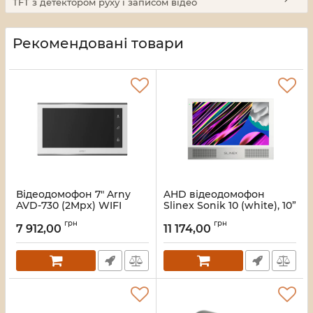
TFT з детектором руху і записом відео
Рекомендовані товари
Відеодомофон 7" Arny
AHD відеодомофон
AVD-730 (2Mpx) WIFI
Slinex Sonik 10 (white), 10”
white TFT з детектором
сенсорний IPS екран,
грн
грн
руху і записом відео
запис руху, слот
7 912,00
11 174,00
microSD, 248×177×21 мм
Артикул:
116165
Артикул:
36568