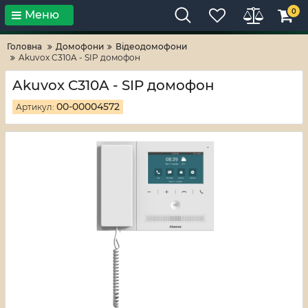
0
Меню
Тільки високі технології!
RV-ZAFT
Головна
Домофони
Відеодомофони
Akuvox C310A - SIP домофон
Akuvox C310A - SIP домофон
00-00004572
Артикул: