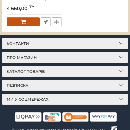
grey), 7” TFT екран, запис
грн
руху, слот microSD,
4 660,00
193×123×18 мм
Артикул:
36602
КОНТАКТИ
ПРО МАГАЗИН
КАТАЛОГ ТОВАРІВ
ПІДПИСКА
МИ У СОЦМЕРЕЖАХ: