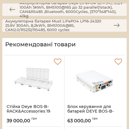
Аккумуляторна батарея Deye LiFePO4 SE-F5-C, 51,2V
100Ah 5KWh, BMS100@16S до 32 parallel(1stack),
CAN&RS485 ,Bluetooth, 6000Cycles, (370*548*140),
41kg
Акумуляторна батарея Must LiFePO4 LP16-24320
25.6V 300Ah, 8,2kWh, BMS100A@8S,
CAN2.0/RS232/RS485, 6000 cycles
Рекомендовані товари
Стійка Deye BOS-B-
Блок керування для
RACK&Accessories 19
батарей DEYE BOS-B-
дюймів на 15 батарей
PDU-2-A, 200-1000Vdc,
грн
грн
BOS-B + 1 місце для
180A, IP20,
39 000,00
63 000,00
блоку управління,
789x526x167mm, 32kg