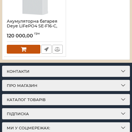
Акумуляторна батарея
Deye LiFePO4 SE-F16-C,
51,2V 314Ah 16KW,
грн
BMS125A до 32 parallel,
120 000,00
CAN&RS485, IP20,
6000Cycles,(480*830*235),
122kg
Артикул:
44955
КОНТАКТИ
ПРО МАГАЗИН
КАТАЛОГ ТОВАРІВ
ПІДПИСКА
МИ У СОЦМЕРЕЖАХ: