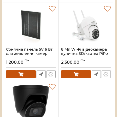
Сонячна панель 5V 6 Вт
8 Мп Wi-Fi відеокамера
для живлення камер
вулична SD/картка PiPo
(220х170x15мм) кабель
PP-IPC27D8MP20 PTZ
грн
грн
1,5м Type-C
2.8mm ICSee
1 200,00
2 300,00
Артикул:
43621
Артикул:
42138