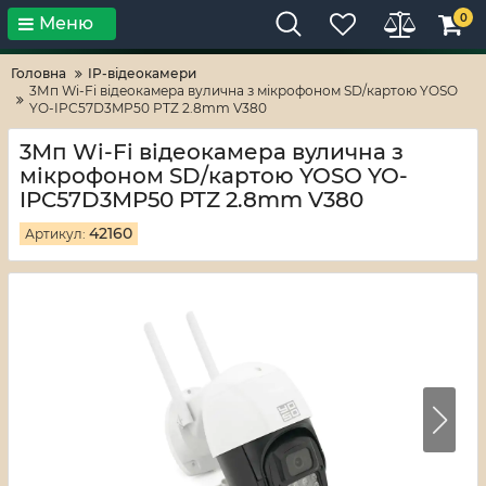
0
Меню
Тільки високі технології!
RV-ZAFT
Головна
IP-відеокамери
3Мп Wi-Fi відеокамера вулична з мікрофоном SD/картою YOSO
YO-IPC57D3MP50 PTZ 2.8mm V380
3Мп Wi-Fi відеокамера вулична з
мікрофоном SD/картою YOSO YO-
IPC57D3MP50 PTZ 2.8mm V380
42160
Артикул: