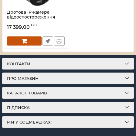
Дротова IP-камера
відеоспостереження
Ajax TurretCam HLVF (8
грн
Mp) Black (126282.197.BL1)
17 399,00
Артикул:
45_000063797
КОНТАКТИ
ПРО МАГАЗИН
КАТАЛОГ ТОВАРІВ
ПІДПИСКА
МИ У СОЦМЕРЕЖАХ: