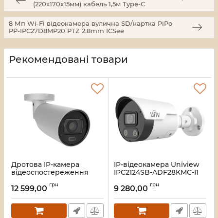
(220х170x15мм) кабель 1,5м Type-C
8 Мп Wi-Fi відеокамера вулична SD/картка PiPo
PP-IPC27D8MP20 PTZ 2.8mm ICSee
Рекомендовані товари
Дротова IP-камера
IP-відеокамера Uniview
відеоспостереження
IPC2124SB-ADF28KMC-I1
Ajax BulletCam HLVF (5
Артикул:
19_000063355
грн
грн
Mp) White
12 599,00
9 280,00
(126277.217.WH1)
Артикул:
45_000063782