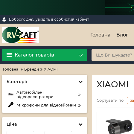
Доброго дня,
увійдіть в особистий кабінет
Головна
Блог
Каталог товарів
Головна
Бренди
XIAOMI
Категорії
XIAOMI
Автомобільні
відеореєстратори
Сортувати по:
з
Мікрофони для відеозйомки
Ціна