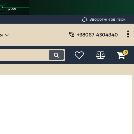
RV-ZAFT
Зворотній зв'язок
ія
+38067-4304340
0