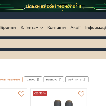
Тільки високі технології!
Бренди
Клієнтам
Контакти
Акції
Інформац
амовчуванням
ціною
назвою
рейтингу
-23.33 %