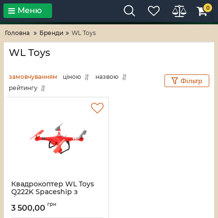
0
Меню
Тільки високі технології!
RV-ZAFT
Головна
Бренди
WL Toys
WL Toys
замовчуванням
ціною
назвою
Фільтр
рейтингу
Квадрокоптер WL Toys
Q222K Spaceship з
барометром та камерою
грн
Wi-Fi (червоний) 2 750
3 500,00
WL Toys 15281-1