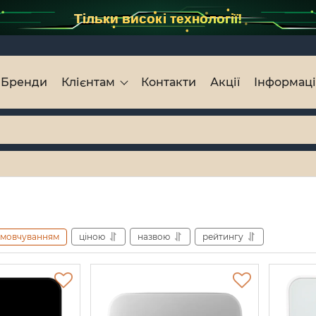
Тільки високі технології!
Бренди
Клієнтам
Контакти
Акції
Інформац
амовчуванням
ціною
назвою
рейтингу