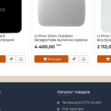
ack
U-Prox Siren Outdoor
U-Prox 
утрішня
Бездротова вулична сирена
внутрі
Артикул:
16_107740
Артикул:
грн
4 400,00
2 112
В кошик
н
Каталог товарів
Тестери для CCTV та LAN
я
PoE-пристрої