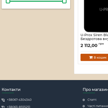
U-Prox Siren Bl
Бездротова вн
сирена
грн
2 112,00
Артикул:
16_109668
В кошик
Контакти
Про магази
+38067-4304340
Статті
Часті питанн
+38063-8555251