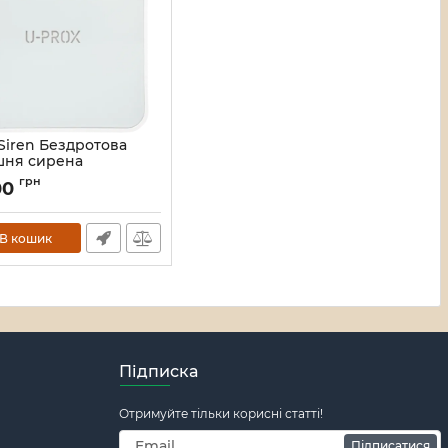
Siren Бездротова
шня сирена
16_107739
грн
,00
В кошик
Підписка
Отримуйте тільки корисні статті!
Підписатися