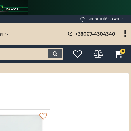
RV-ZAFT
Зворотній зв'язок
ія
+38067-4304340
0