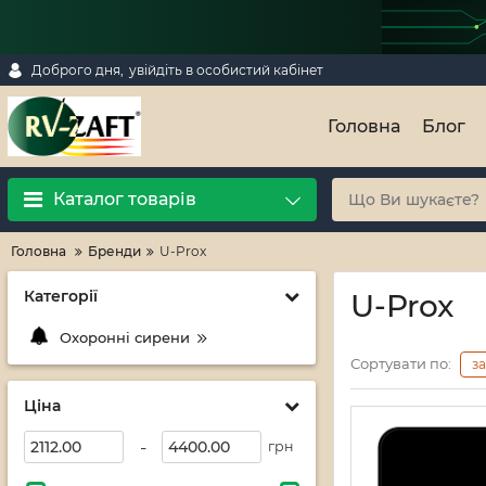
Доброго дня,
увійдіть в особистий кабінет
Головна
Блог
Каталог товарів
Головна
Бренди
U-Prox
Категорії
U-Prox
Охоронні сирени
Сортувати по:
з
Ціна
-
грн