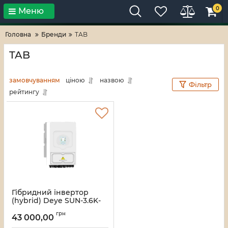
0
Меню
Тільки високі технології!
RV-ZAFT
Головна
Бренди
TAB
TAB
замовчуванням
ціною
назвою
Фільтр
рейтингу
Гібридний інвертор
(hybrid) Deye SUN-3.6K-
SG03LP1-EU, 3.6кВт,
грн
однофазний (МРРТ 125-
43 000,00
500/90А/DC48В)