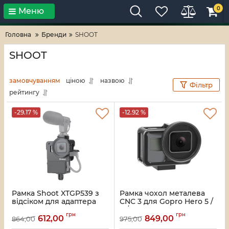
0
Меню
Тільки високі технології!
RV-ZAFT
Головна
Бренди
SHOOT
SHOOT
замовчуванням
ціною
назвою
Фільтр
рейтингу
-29.17 %
-12.92 %
Рамка Shoot XTGP539 з
Рамка чохол металева
відсіком для адаптера
CNC 3 для Gopro Hero 5 /
мікрофона GoPro
6 / 7
грн
грн
Hero5/6/7
612,00
849,00
864,00
975,00
Артикул:
1060
Артикул:
1340