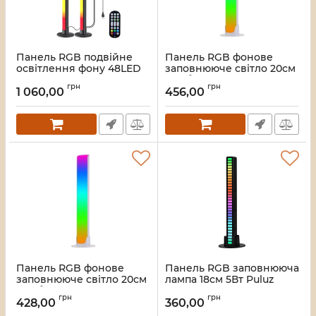
Панель RGB подвійне
Панель RGB фонове
освітлення фону 48LED
заповнююче світло 20см
42см пульт Puluz SKS-JZ-
5Вт біла акумулятор
грн
грн
004
Puluz TBD0603377501L
1 060,00
456,00
Артикул:
4232
Артикул:
3951
Панель RGB фонове
Панель RGB заповнююча
заповнююче світло 20см
лампа 18см 5Вт Puluz
5Вт біла Type-C Puluz
RAL3218
грн
грн
TBD0603377502L
428,00
360,00
Артикул:
3857
Артикул:
3950