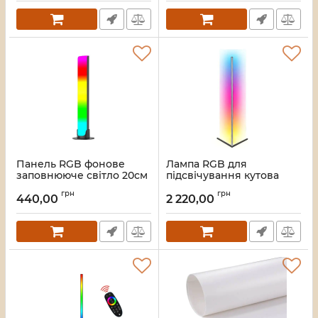
Панель RGB фонове
Лампа RGB для
заповнююче світло 20см
підсвічування кутова
5Вт Puluz RAL3220
фону пульт 140см 12Вт
грн
грн
Puluz AFL140
440,00
2 220,00
Артикул:
3856
Артикул:
3855