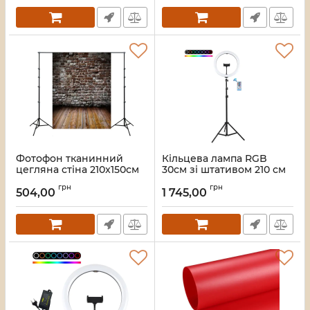
Фотофон тканинний
Кільцева лампа RGB
цегляна стіна 210x150см
30см зі штативом 210 см
Puluz TBD055015801I
Puluz PU411T
грн
грн
504,00
1 745,00
Артикул:
2827
Артикул:
2435