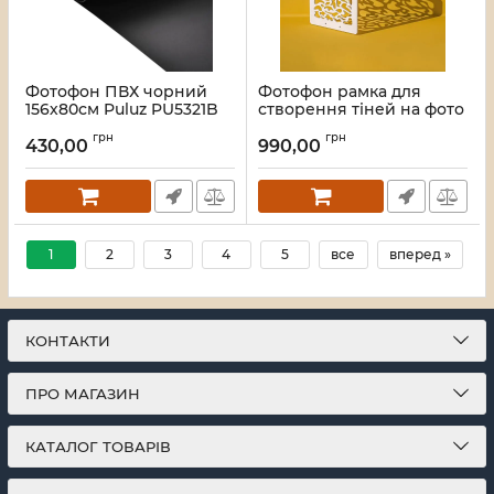
Фотофон ПВХ чорний
Фотофон рамка для
156х80см Puluz PU5321B
створення тіней на фото
Puluz TBD0602925201N
Артикул:
3942
грн
грн
430,00
990,00
Артикул:
3852
1
2
3
4
5
все
вперед »
КОНТАКТИ
ПРО МАГАЗИН
КАТАЛОГ ТОВАРІВ