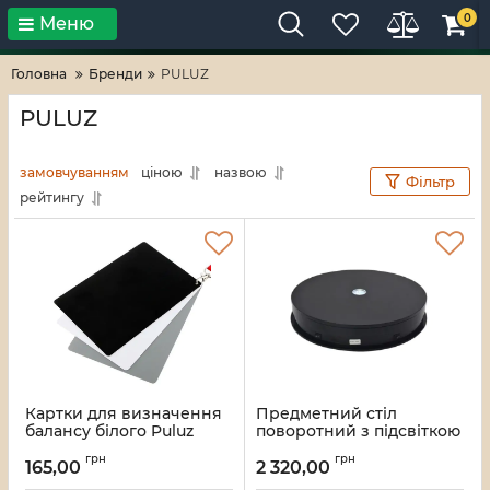
0
Меню
Тільки високі технології!
RV-ZAFT
Головна
Бренди
PULUZ
PULUZ
замовчуванням
ціною
назвою
Фільтр
рейтингу
Картки для визначення
Предметний стіл
балансу білого Puluz
поворотний з підсвіткою
DCA0984
30см чорний 25кг Puluz
грн
грн
EDA001759202A
165,00
2 320,00
Артикул:
3874
Артикул:
3838