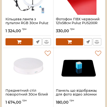
Кільцева лампа з
Фотофон ПВХ червоний
пультом RGB 30см Puluz
121x58см Puluz PU5200R
PU411EU
Артикул:
3947
грн
грн
1 324,00
330,00
Артикул:
2054
Предметний стіл
Панель що відображає
поворотний 30см білий
для фото відео зйомки
для фото-відеозйомки
чорна 20х20см Puluz
грн
грн
Puluz PU3049W
PU5320B
1 674,00
180,00
Артикул:
2818
Артикул:
2511