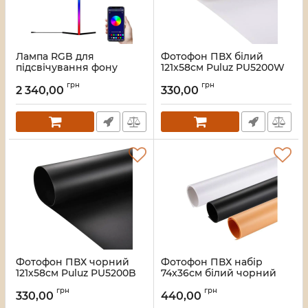
Лампа RGB для
Фотофон ПВХ білий
підсвічування фону
121x58см Puluz PU5200W
142см 18Вт Puluz
Артикул:
3514
грн
грн
TBD0603377301
2 340,00
330,00
Артикул:
3854
Фотофон ПВХ чорний
Фотофон ПВХ набір
121x58см Puluz PU5200B
74x36см білий чорний
жовтий Puluz PKT5201
Артикул:
2529
грн
грн
330,00
440,00
Артикул:
3949