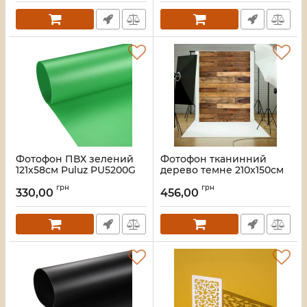
Фотофон ПВХ зелений
Фотофон тканинний
121x58см Puluz PU5200G
дерево темне 210x150см
Puluz TBD047724701D
Артикул:
3948
грн
грн
330,00
456,00
Артикул:
3944