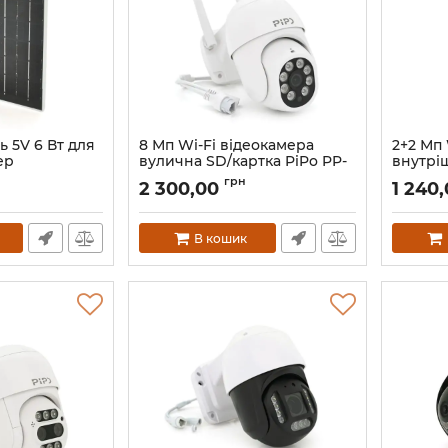
 5V 6 Вт для
8 Мп Wi-Fi відеокамера
2+2 Мп 
ер
вулична SD/картка PiPo PP-
внутрі
кабель 1,5м
IPC27D8MP20 PTZ 2.8mm
об'єкти
грн
2 300,00
1 240
ICSee
PP-IPC
ICSee
Артикул:
42138
Артикул:
В кошик