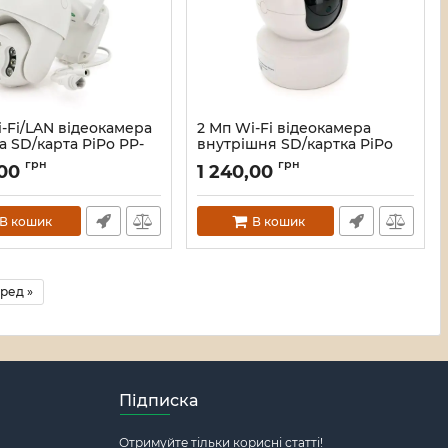
-Fi/LAN відеокамера
2 Мп Wi-Fi відеокамера
 SD/карта PiPo PP-
внутрішня SD/картка PiPo
5MP20 PTZ 2.8mm
IPC23D2MP10 PTZ 2.8mm
грн
грн
,00
1 240,00
CamHI
26287
Артикул:
26295
В кошик
В кошик
ред »
Підписка
Отримуйте тільки корисні статті!