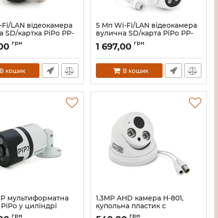
-Fi/LAN відеокамера
5 Мп Wi-Fi/LAN відеокамера
 SD/картка PiPo PP-
вулична SD/карта PiPo PP-
4MP20 PTZ 2.8mm
IPC37D5MP25 PTZ 2.8mm
грн
грн
,00
1 697,00
ICSee
28322
Артикул:
33628
В кошик
В кошик
P мультиформатна
1.3MP AHD камера H-801,
PiPo у циліндрі
купольна пластик c
 око 170градусів PP-
потужною підсвіткою 3.6мм
грн
грн