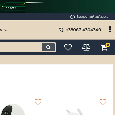
RV-ZAFT
Зворотній зв'язок
ія
+38067-4304340
0