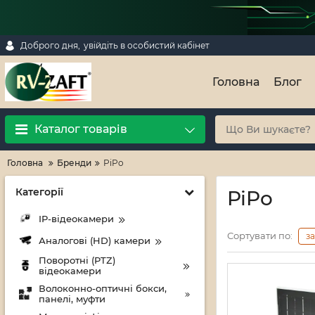
Доброго дня,
увійдіть в особистий кабінет
Головна
Блог
Каталог товарів
Головна
Бренди
PiPo
Категорії
PiPo
IP-відеокамери
Сортувати по:
з
Аналогові (HD) камери
Поворотні (PTZ)
відеокамери
Волоконно-оптичні бокси,
панелі, муфти