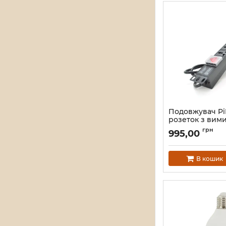
Подовжувач Pi
розеток з вими
1U 19", алюміні
грн
995,00
чорний довжин
м, Q25
Артикул:
1017
В кошик