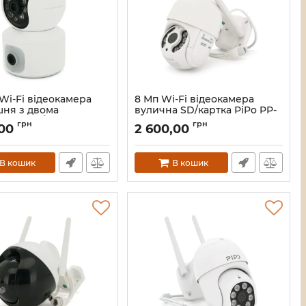
Wi-Fi відеокамера
8 Мп Wi-Fi відеокамера
шня з двома
вулична SD/картка PiPo PP-
вами SD/карта PiPo
IPC27D8MP20 PTZ 2.8mm
грн
грн
,00
2 600,00
28D2MP15 PTZ 2.8mm
ICSee
Артикул:
22624
1439
В кошик
В кошик