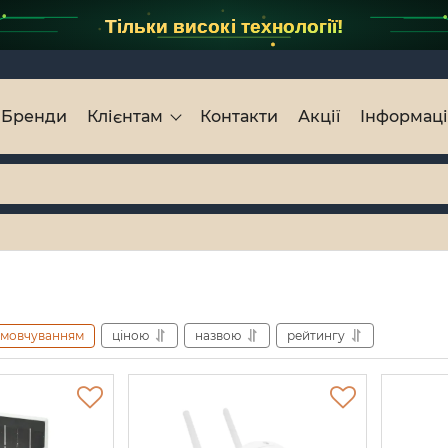
Тільки високі технології!
Бренди
Клієнтам
Контакти
Акції
Інформац
амовчуванням
ціною
назвою
рейтингу