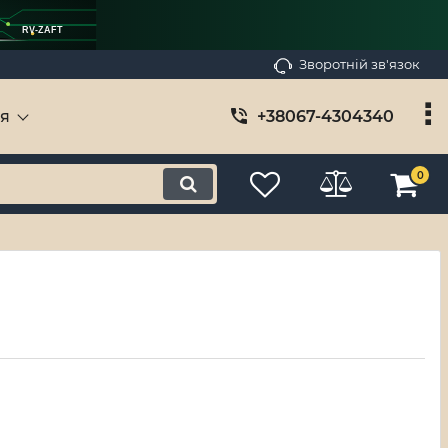
RV-ZAFT
Зворотній зв'язок
ія
+38067-4304340
0