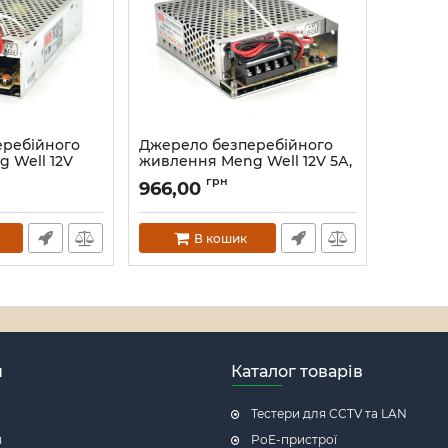
еребійного
Джерело безперебійного
 Well 12V
живлення Meng Well 12V 5А,
60W
грн
966,00
Артикул:
4570
В кошик
н
Каталог товарів
Тестери для CCTV та LAN
я
PoE-пристрої