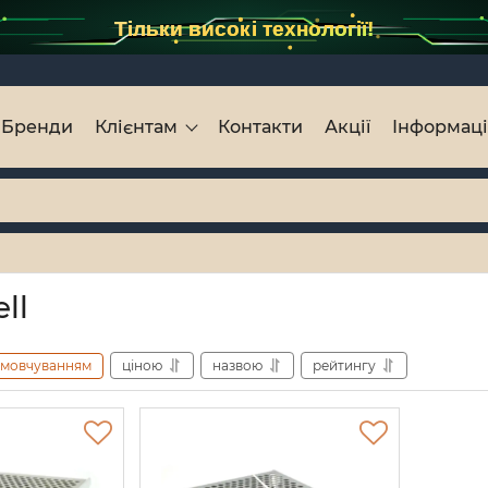
Тільки високі технології!
Бренди
Клієнтам
Контакти
Акції
Інформац
ll
амовчуванням
ціною
назвою
рейтингу