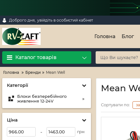
Доброго дня,
увійдіть в особистий кабінет
Головна
Блог
Каталог товарів
Головна
Бренди
Mean Well
Категорії
Mean We
Блоки безперебійного
живлення 12-24V
Сортувати по:
з
Ціна
-
грн