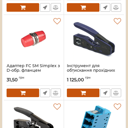
Адаптер FC SM Simplex з
Інструмент для
D-обр. фланцем
обтискання прохідних
8P/RJ45, із зачисткою
Артикул:
LW-FC-01
грн
грн
кабелю та різаком
31,50
1 125,00
Артикул:
LW-HT-002C