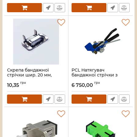
Скрепа бандажної
PCL Натягувач
стрічки шир. 20 мм,
бандажної стрічки з
нержавіюча сталь
храповим механізмом
грн
грн
10,35
6 750,00
Артикул:
LW-BCS20
Артикул:
LW-WVC 400