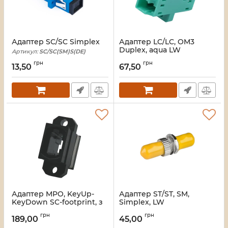
Адаптер SC/SC Simplex
Адаптер LC/LC, OM3
Duplex, aqua LW
Артикул:
SC/SC(SM)S(DE)
Артикул:
LW-LC-04
грн
грн
13,50
67,50
Адаптер MPO, KeyUp-
Адаптер ST/ST, SM,
KeyDown SC-footprint, з
Simplex, LW
вухами
Артикул:
LW-ST-01
грн
грн
189,00
45,00
Артикул:
LW-MPO-02