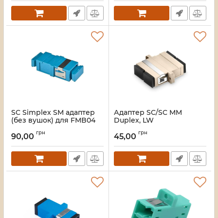
SC Simplex SM адаптер
Адаптер SC/SC MM
(без вушок) для FMB04
Duplex, LW
Артикул:
JASCS-WFSC-SM
Артикул:
LW-SC-08
грн
грн
90,00
45,00