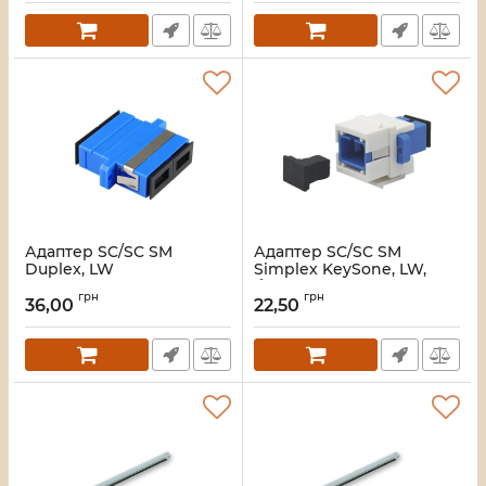
Адаптер SC/SC SM
Адаптер SC/SC SM
Duplex, LW
Simplex KeySone, LW,
білий
Артикул:
LW-SC-07
грн
грн
36,00
22,50
Артикул:
LW-KJ93-SC-W