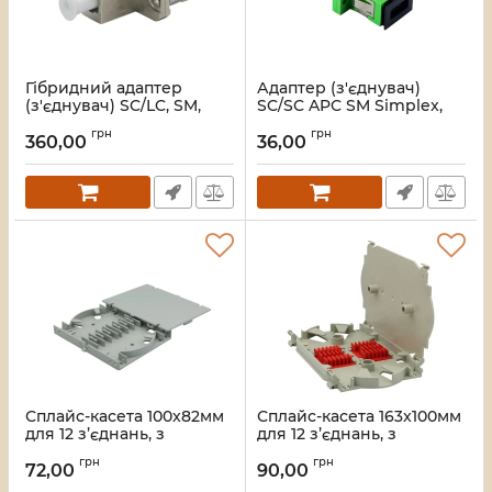
Гібридний адаптер
Адаптер (з'єднувач)
(з'єднувач) SC/LC, SM,
SC/SC APC SM Simplex,
Simplex
LW
грн
грн
360,00
36,00
Артикул:
LW-SCLC-01
Артикул:
LW-SC-APC
Сплайс-касета 100x82мм
Сплайс-касета 163x100мм
для 12 з’єднань, з
для 12 з’єднань, з
кришкою, сіра, LW
кришкою, сіра, LW
грн
грн
72,00
90,00
Артикул:
LW-SP-023
Артикул:
LW-SP-022