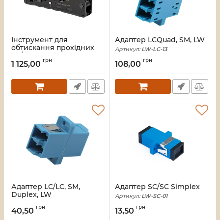
Інструмент для
Адаптер LCQuad, SM, LW
обтискання прохідних
Артикул:
LW-LC-13
8P/RJ45 та телефонних
грн
грн
6P6C/6P4C з кільцевим
1 125,00
108,00
затискачем
Артикул:
LW-HT-002TB
Адаптер LC/LC, SM,
Адаптер SC/SC Simplex
Duplex, LW
Артикул:
LW-SC-01
Артикул:
LW-LC-03
грн
грн
40,50
13,50