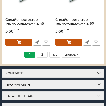
Сплайс-протектор
Сплайс-протектор
термоусаджуємий, 45
термоусаджуємий, 60
мм, LW
мм, LW
грн
грн
3,60
3,60
Артикул:
LW-HSSP-45MM
Артикул:
LW-HSSP-60MM
1
2
все
вперед »
КОНТАКТИ
ПРО МАГАЗИН
КАТАЛОГ ТОВАРІВ