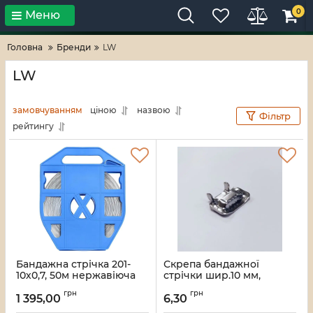
0
Меню
Тільки високі технології!
RV-ZAFT
Головна
Бренди
LW
LW
замовчуванням
ціною
назвою
Фільтр
рейтингу
Бандажна стрічка 201-
Скрепа бандажної
10х0,7, 50м нержавіюча
стрічки шир.10 мм,
сталь
нержавіюча сталь
грн
грн
1 395,00
6,30
Артикул:
LW-BTS-201-10х0,7-50
Артикул:
LW-BCS10