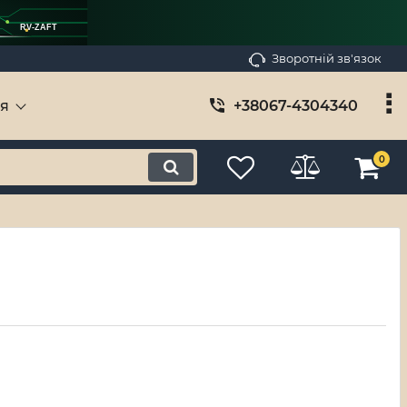
RV-ZAFT
Зворотній зв'язок
ія
+38067-4304340
0