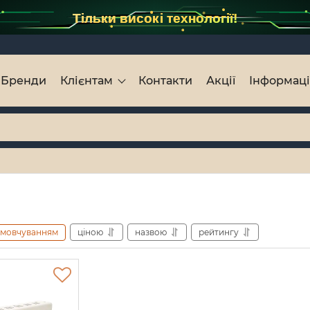
Тільки високі технології!
Бренди
Клієнтам
Контакти
Акції
Інформац
амовчуванням
ціною
назвою
рейтингу