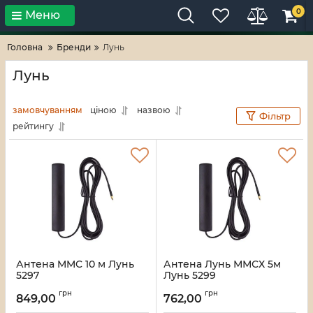
0
Меню
Тільки високі технології!
RV-ZAFT
Головна
Бренди
Лунь
Лунь
замовчуванням
ціною
назвою
Фільтр
рейтингу
Антена MMC 10 м Лунь
Антена Лунь ММСХ 5м
5297
Лунь 5299
Артикул:
21_11788/5297
Артикул:
21_11790/5299
грн
грн
849,00
762,00