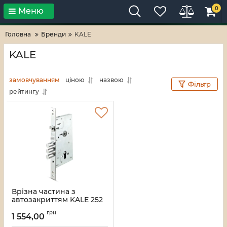
0
Меню
Тільки високі технології!
RV-ZAFT
Головна
Бренди
KALE
KALE
замовчуванням
ціною
назвою
Фільтр
рейтингу
Врізна частина з
автозакриттям KALE 252
RAV (BS60*85мм) хром
грн
1 554,00
Артикул:
252rav