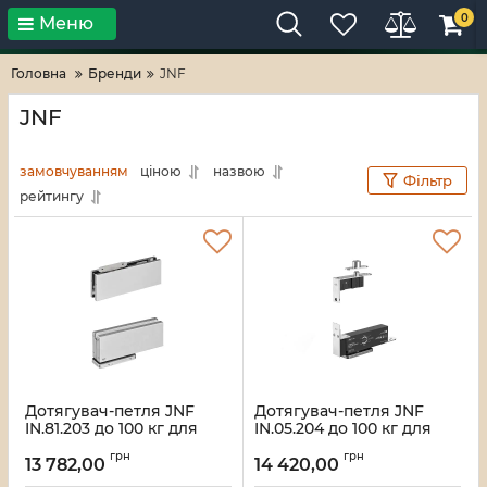
0
Меню
Тільки високі технології!
RV-ZAFT
Головна
Бренди
JNF
JNF
замовчуванням
ціною
назвою
Фільтр
рейтингу
Дотягувач-петля JNF
Дотягувач-петля JNF
IN.81.203 до 100 кг для
IN.05.204 до 100 кг для
скляних дверей
дверей із дерева
грн
грн
13 782,00
14 420,00
Артикул:
37614
Артикул:
37613