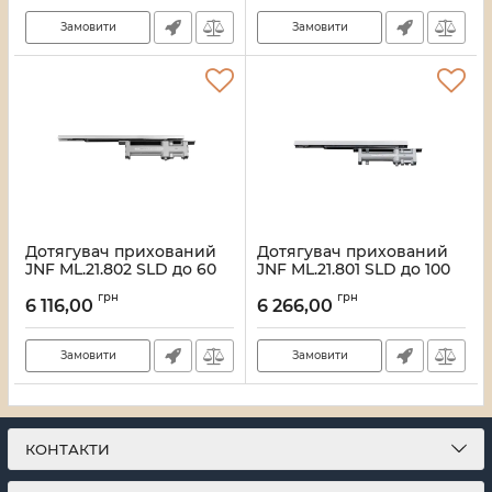
Замовити
Замовити
Дотягувач прихований
Дотягувач прихований
JNF ML.21.802 SLD до 60
JNF ML.21.801 SLD до 100
кг
кг
грн
грн
6 116,00
6 266,00
Артикул:
37612
Артикул:
37611
Замовити
Замовити
КОНТАКТИ