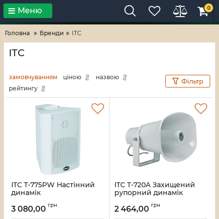
0
Меню
Тільки високі технології!
RV-ZAFT
Головна
Бренди
ITC
ITC
замовчуванням
ціною
назвою
Фільтр
рейтингу
ITC T-775PW Настінний
ITC T-720A Захищений
динамік
рупорний динамік
Артикул:
16_113140
Артикул:
16_113139
грн
грн
3 080,00
2 464,00