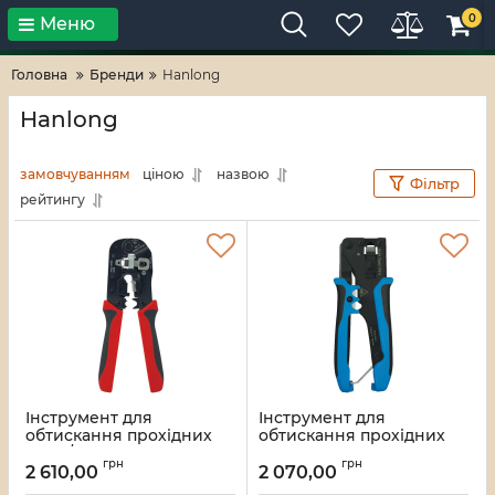
0
Меню
Тільки високі технології!
RV-ZAFT
Головна
Бренди
Hanlong
Hanlong
замовчуванням
ціною
назвою
Фільтр
рейтингу
Інструмент для
Інструмент для
обтискання прохідних
обтискання прохідних
8P8C/RJ45, з кільцевим
конекторів RJ45 8P Pass-
грн
грн
зажимом та
Thru, Hanlong
2 610,00
2 070,00
перемикачем фіксуючої
Артикул:
HT-180EBG