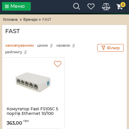
0
Меню
Тільки високі технології!
RV-ZAFT
Головна
Бренди
FAST
FAST
замовчуванням
ціною
назвою
Фільтр
рейтингу
Комутатор Fast FS105C 5
портів Ethernet 10/100
Мбіт / сек, BOX Q100
грн
363,00
Артикул:
13133