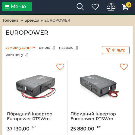
0
Меню
Тільки високі технології!
RV-ZAFT
Головна
Бренди
EUROPOWER
EUROPOWER
замовчуванням
ціною
назвою
Фільтр
рейтингу
Гібридний інвертор
Гібридний інвертор
Europower RTSWm-
Europower RTSWm-
MPPT-5000LCD, 3500W,
MPPT-3000LCD, 2100W,
грн
грн
48V, струм заряду 10A,
48V, струм заряду 10A,
37 130,00
25 880,00
140-275V, MPPT (20/40А,
140-275V, MPPT (20/40А,