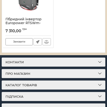
Гібридний інвертор
Europower RTSWm-
MPPT-500LCD, 300W, 12V,
грн
струм заряду 10A, 140-
7 310,00
275V, MPPT (20/40А, 15-
75Vdc)
Замовити
Артикул:
12661
КОНТАКТИ
ПРО МАГАЗИН
КАТАЛОГ ТОВАРІВ
ПІДПИСКА