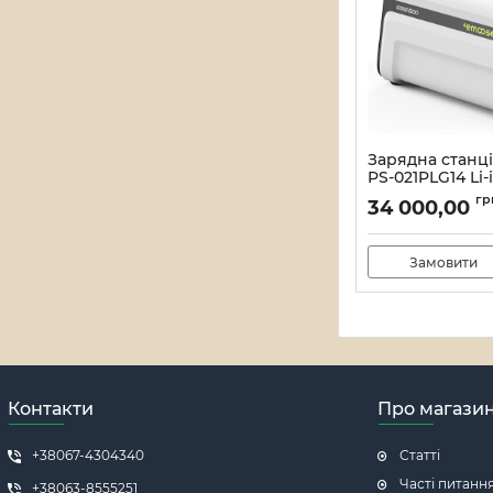
Зарядна станці
PS-021PLG14 Li-
1502.2Wh
гр
34 000,00
Артикул:
12_000062
Замовити
Контакти
Про магази
+38067-4304340
Статті
Часті питанн
+38063-8555251