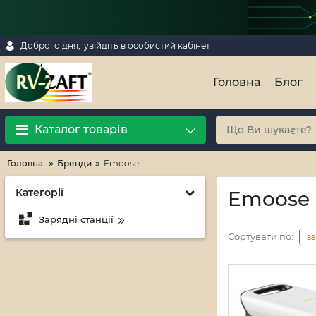
Доброго дня,
увійдіть в особистий кабінет
Головна
Блог
Каталог товарів
Головна
Бренди
Emoose
Категорії
Emoose
Зарядні станції
Сортувати по:
з