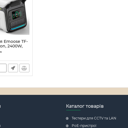
я Emoose TF-
ion, 2400W,
н
186
н
Каталог товарів
Тестери для CCTV та LAN
я
PoE-пристрої