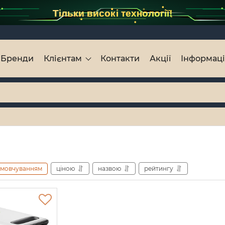
Тільки високі технології!
Бренди
Клієнтам
Контакти
Акції
Інформац
амовчуванням
ціною
назвою
рейтингу