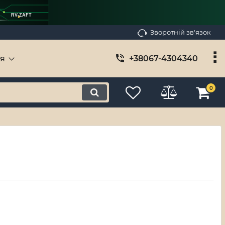
RV-ZAFT
Зворотній зв'язок
ія
+38067-4304340
0