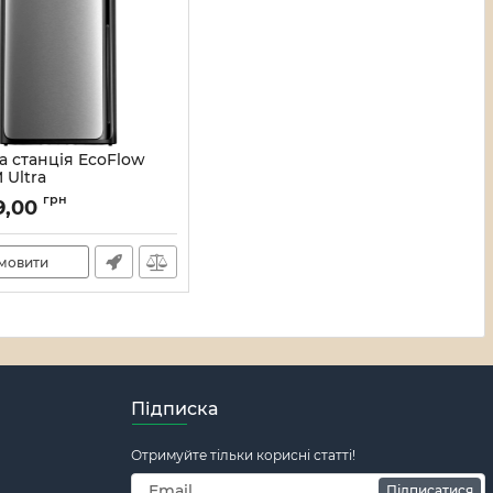
а станція EcoFlow
 Ultra
EAMULTRA800W-EU)
грн
9,00
12_000060482
мовити
Підписка
Отримуйте тільки корисні статті!
Підписатися