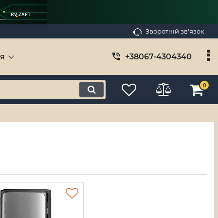
RV-ZAFT
Зворотній зв'язок
ія
+38067-4304340
0