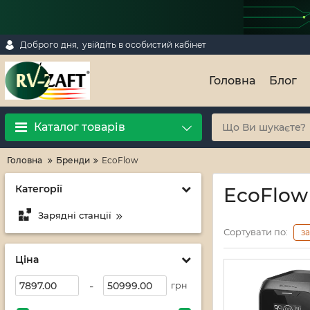
Доброго дня,
увійдіть в особистий кабінет
Головна
Блог
Каталог товарів
Головна
Бренди
EcoFlow
Категорії
EcoFlow
Зарядні станції
Сортувати по:
з
Ціна
-
грн