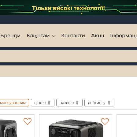
Тільки високі технології!
Бренди
Клієнтам
Контакти
Акції
Інформац
амовчуванням
ціною
назвою
рейтингу