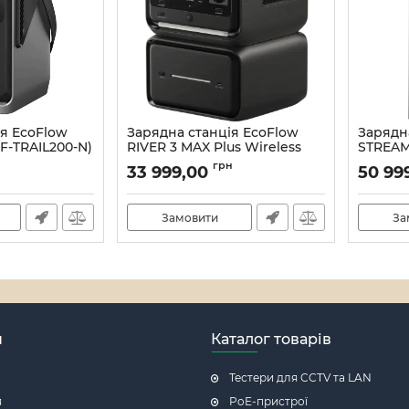
ія EcoFlow
Зарядна станція EcoFlow
Зарядн
EF-TRAIL200-N)
RIVER 3 MAX Plus Wireless
STREAM
(EFRIVER3MP-Wireless-EU-
(EFSTR
582
грн
33 999,00
50 99
CB)
Артикул:
Артикул:
12_000061952
Замовити
За
н
Каталог товарів
Тестери для CCTV та LAN
я
PoE-пристрої