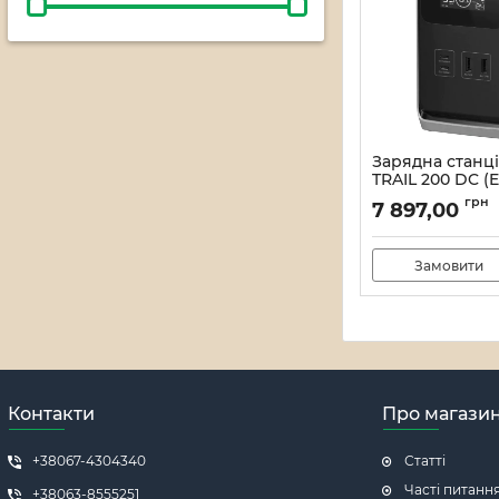
Зарядна станц
TRAIL 200 DC (
Артикул:
12_000062
грн
7 897,00
Замовити
Контакти
Про магази
+38067-4304340
Статті
Часті питанн
+38063-8555251