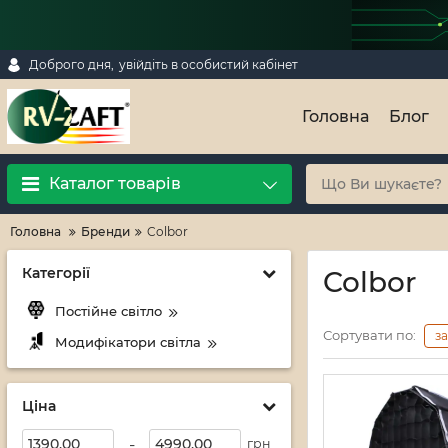
Доброго дня,
увійдіть в особистий кабінет
Головна
Блог
Каталог товарів
Головна
Бренди
Colbor
Категорії
Colbor
Постійне світло
Сортувати по:
з
Модифікатори світла
Ціна
-
грн