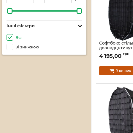
Інші фільтри
Всі
Софтбокс стіл
Зі знижкою
дванадцятикут
Bowens COLBO
грн
4 195,00
Артикул:
4264
В кошик