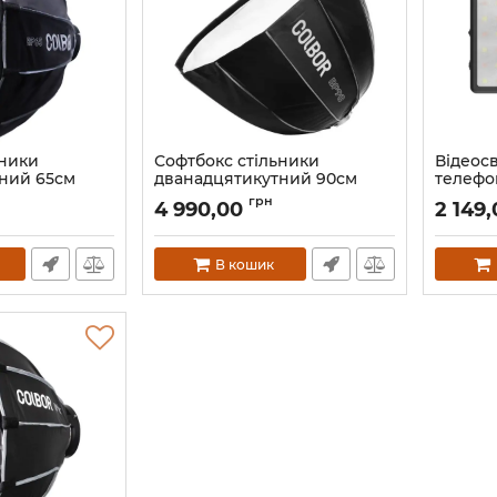
ьники
Софтбокс стільники
Відеос
ний 65см
дванадцятикутний 90см
телефон
R BP65
Bowens COLBOR BP90
25000-
грн
4 990,00
2 149
Артикул:
4263
Артикул:
В кошик