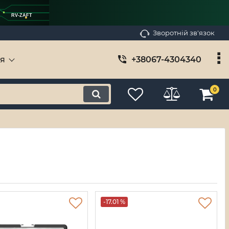
RV-ZAFT
Зворотній зв'язок
ія
+38067-4304340
0
-17.01 %