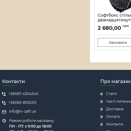
Софтбокс стіл
дванадцятикут
Bowens COLBO
грн
2 680,00
Артикул:
4265
Замовити
Контакти
Про магази
+38067-4304340
Статті
Часті питанн
+38063-8555251
Доставка
info@rv-zaft.ua
Оплата
Режим роботи магазину:
Контакти
ПН - ПТ: з 9:00 до 18:00