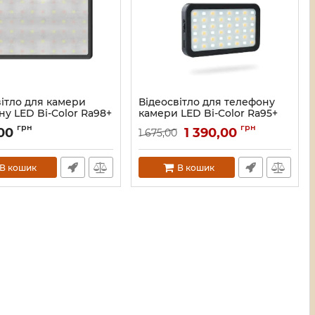
вітло для камери
Відеосвітло для телефону
у LED Bi-Color Ra98+
камери LED Bi-Color Ra95+
9000К COLBOR PL8B
2700-6500К COLBOR PL5
грн
грн
,00
1 390,00
1 675,00
4260
Артикул:
4259
В кошик
В кошик