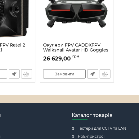
PV Ratel 2
Окуляри FPV CADDXFPV
.1
Walksnail Avatar HD Goggles
X Digital 5.8GHz 8CH (HP070-
2818
грн
26 629,00
0057)
Артикул:
21_16892/46909
Замовити
н
Каталог товарів
Тестери для CCTV та LAN
я
PoE-пристрої