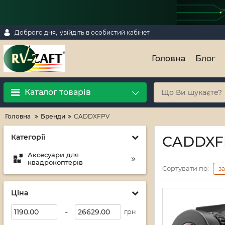
Доброго дня,
увійдіть в особистий кабінет
Головна
Блог
Каталог товарів
Головна
Бренди
CADDXFPV
Категорії
CADDXF
Аксесуари для
квадрокоптерів
Сортувати по:
з
Ціна
-
грн