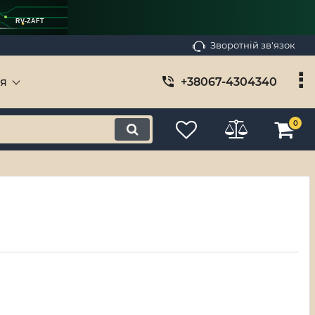
RV-ZAFT
Зворотній зв'язок
ія
+38067-4304340
0