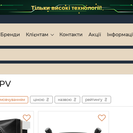
Тільки високі технології!
Бренди
Клієнтам
Контакти
Акції
Інформац
PV
амовчуванням
ціною
назвою
рейтингу