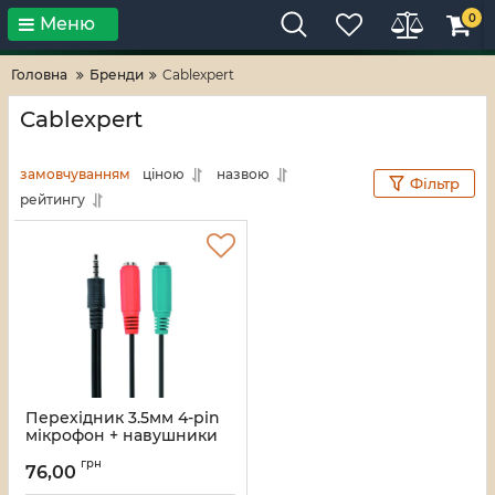
0
Меню
Тільки високі технології!
RV-ZAFT
Головна
Бренди
Cablexpert
Cablexpert
замовчуванням
ціною
назвою
Фільтр
рейтингу
Перехідник 3.5мм 4-pin
мікрофон + навушники
Cablexpert CCA-417
грн
76,00
Артикул:
2164