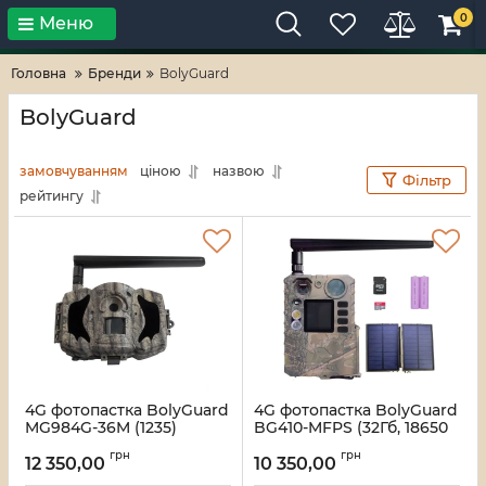
0
Меню
Тільки високі технології!
RV-ZAFT
Головна
Бренди
BolyGuard
BolyGuard
замовчуванням
ціною
назвою
Фільтр
рейтингу
4G фотопастка BolyGuard
4G фотопастка BolyGuard
MG984G-36M (1235)
BG410-MFPS (32Гб, 18650
х 2шт., SP) (1299)
Артикул:
34_550001235
грн
грн
12 350,00
10 350,00
Артикул:
34_614001299