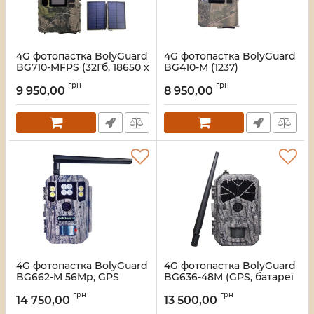
4G фотопастка BolyGuard
4G фотопастка BolyGuard
BG710-MFPS (32Гб, 18650 х
BG410-M (1237)
2шт., SP) (1300)
Артикул:
34_552001237
грн
грн
9 950,00
8 950,00
Артикул:
34_615001300
4G фотопастка BolyGuard
4G фотопастка BolyGuard
BG662-M 56Mp, GPS
BG636-48M (GPS, батареї
(1282)
18650) (1236)
грн
грн
14 750,00
13 500,00
Артикул:
34_597001282
Артикул:
34_551001236