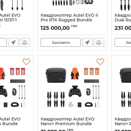
Autel EVO
Квадрокоптер Autel EVO II
Квадрок
l 15137-1
Pro RTK Rugged Bundle
Dual Ru
Autel 15247-1
Autel 15
5137
н
грн
125 000,00
231 0
Артикул:
21_11848/15247
Артикул:
Замовити
За
Autel EVO
Квадрокоптер Autel EVO
Квадро
 Bundle
Nano+ Premium Bundle
Nano+ 
4-1
(Orange) Autel 15173-1
(Gray) A
грн