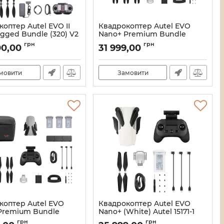
оптер Autel EVO II
Квадрокоптер Autel EVO
gged Bundle (320) V2
Nano+ Premium Bundle
243-1
(White) Autel 15175-1
грн
грн
00,00
31 999,00
21_11844/15243
Артикул:
21_11843/15175
мовити
Замовити
коптер Autel EVO
Квадрокоптер Autel EVO
Premium Bundle
Nano+ (White) Autel 15171-1
utel 15172-1
Артикул:
21_11839/15171
грн
грн