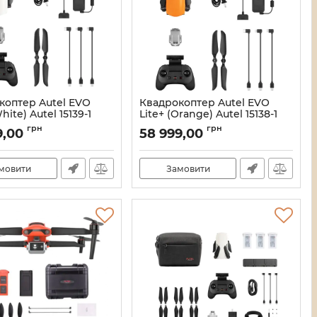
коптер Autel EVO
Квадрокоптер Autel EVO
hite) Autel 15139-1
Lite+ (Orange) Autel 15138-1
21_13501/15139
Артикул:
21_13500/15138
грн
грн
9,00
58 999,00
мовити
Замовити