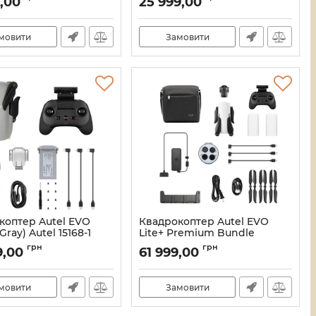
9,00
25 999,00
21_11840/15172
мовити
Замовити
коптер Autel EVO
Квадрокоптер Autel EVO
Gray) Autel 15168-1
Lite+ Premium Bundle
(White) Autel 15146-1
21_11836/15168
грн
грн
9,00
61 999,00
Артикул:
21_11835/15146
мовити
Замовити