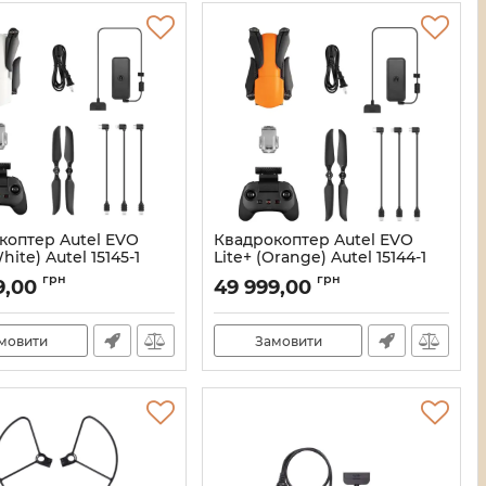
коптер Autel EVO
Квадрокоптер Autel EVO
hite) Autel 15145-1
Lite+ (Orange) Autel 15144-1
21_11832/15145
Артикул:
21_11831/15144
грн
грн
9,00
49 999,00
мовити
Замовити