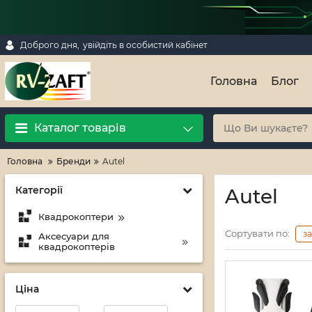
Доброго дня,
увійдіть в особистий кабінет
Головна
Блог
Каталог товарів
Головна
Бренди
Autel
Категорії
Autel
Квадрокоптери
Сортувати по:
з
Аксесуари для
квадрокоптерів
Ціна