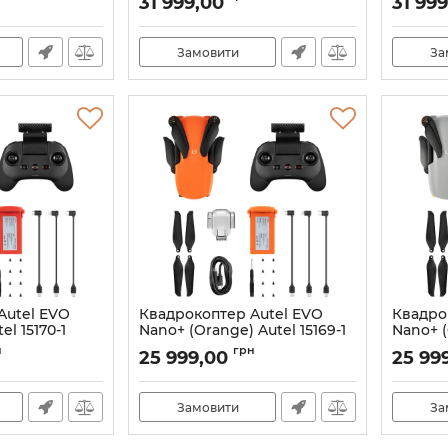
31 999,00
31 99
174
Артикул:
21_11841/15173
Артикул:
Замовити
За
Autel EVO
Квадрокоптер Autel EVO
Квадро
el 15170-1
Nano+ (Orange) Autel 15169-1
Nano+ (
170
Артикул:
21_11837/15169
Артикул:
н
грн
25 999,00
25 99
Замовити
За