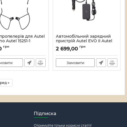
пропелерів для Autel
Автомобільний зарядний
o Autel 15251-1
пристрій Autel EVO II Autel
15182-1
21_11986/15251
грн
грн
0
2 699,00
Артикул:
21_11964/15182
мовити
Замовити
ред »
Підписка
Отримуйте тільки корисні статті!