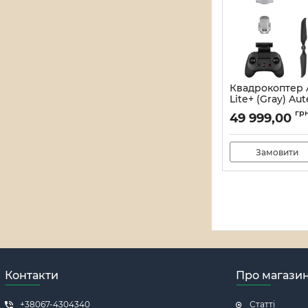
Квадрокоптер 
Lite+ (Gray) Aute
Артикул:
21_11830/15
гр
49 999,00
Замовити
Контакти
Про магази
+38067-4304340
Статті