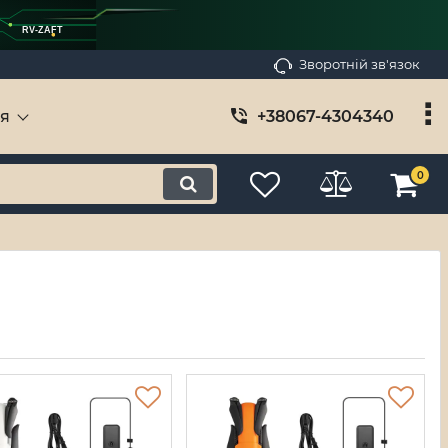
RV-ZAFT
Зворотній зв'язок
ія
+38067-4304340
0