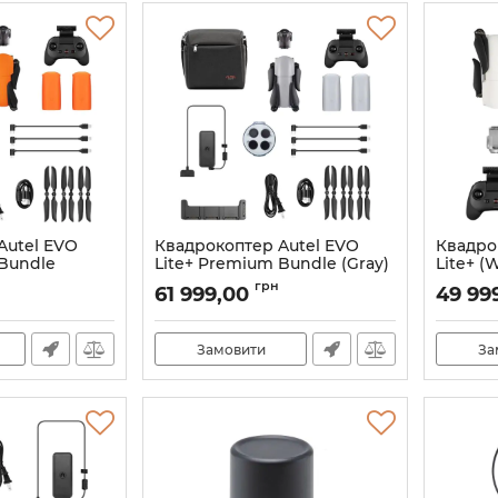
Autel EVO
Квадрокоптер Autel EVO
Квадро
 Bundle
Lite+ Premium Bundle (Gray)
Lite+ (W
5147-1
Autel 15148-1
Артикул:
грн
61 999,00
49 99
147
Артикул:
21_11833/15148
Замовити
За