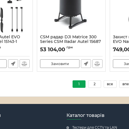
Autel EVO
CSM радар DJI Matrice 300
Захист 
l 15143-1
Series CSM Radar Autel 15687
EVO Nan
143
Артикул:
21_12009/15687
Артикул:
н
грн
53 104,00
749,0
Замовити
За
1
2
все
впе
н
Каталог товарів
Тестери для CCTV та LAN