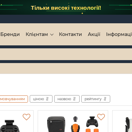
Тільки високі технології!
Бренди
Клієнтам
Контакти
Акції
Інформац
амовчуванням
ціною
назвою
рейтингу