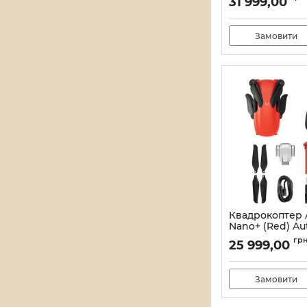
31 999,00
Артикул:
21_11842/15
Замовити
Квадрокоптер 
Nano+ (Red) Aut
Артикул:
21_11838/15
гр
25 999,00
Замовити