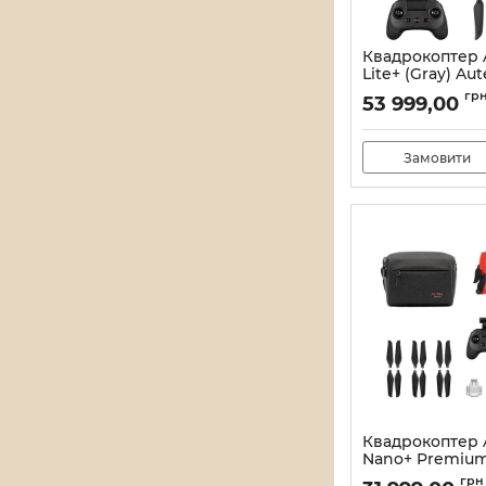
Квадрокоптер 
Lite+ (Gray) Aute
Артикул:
21_13499/1
гр
53 999,00
Замовити
Квадрокоптер 
Nano+ Premium
(Red) Autel 1517
грн