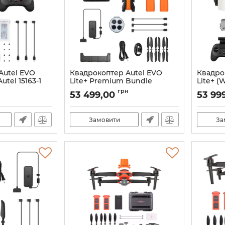
Autel EVO
Квадрокоптер Autel EVO
Квадро
utel 15163-1
Lite+ Premium Bundle
Lite+ (W
(Orange) Autel 15141-1
163
Артикул:
грн
53 499,00
53 99
Артикул:
21_13503/15141
Замовити
За