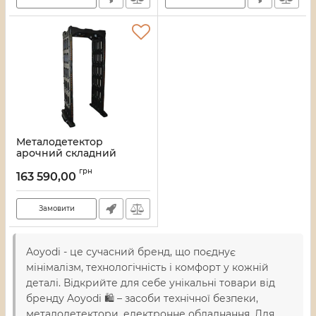
Металодетектор
арочний складний
Aoyodi VO-1313 Aoyodi
грн
13777
163 590,00
Артикул:
13_10327/13777
Замовити
Aoyodi - це сучасний бренд, що поєднує
мінімалізм, технологічність і комфорт у кожній
деталі. Відкрийте для себе унікальні товари від
бренду Aoyodi 🛍️ – засоби технічної безпеки,
металодетектори, електронне обладнання. Для