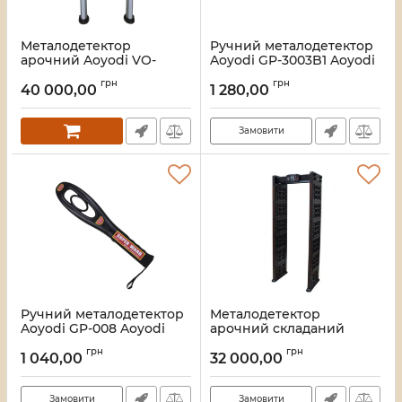
Металодетектор
Ручний металодетектор
арочний Aoyodi VO-
Aoyodi GP-3003B1 Aoyodi
1000A
8601
грн
грн
40 000,00
1 280,00
Артикул:
13_10319/8598
Артикул:
13_10333/8601
Замовити
Ручний металодетектор
Металодетектор
Aoyodi GP-008 Aoyodi
арочний складаний
8600
Aoyodi VO-1618 Aoyodi
грн
грн
16797
1 040,00
32 000,00
Артикул:
13_10332/8600
Артикул:
13_10328/16797
Замовити
Замовити