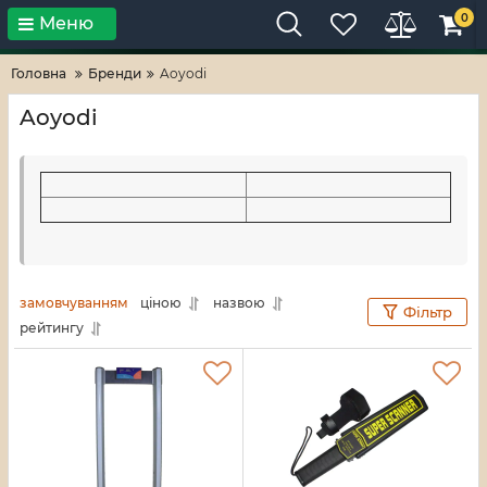
0
Меню
Тільки високі технології!
RV-ZAFT
Головна
Бренди
Aoyodi
Aoyodi
замовчуванням
ціною
назвою
Фільтр
рейтингу