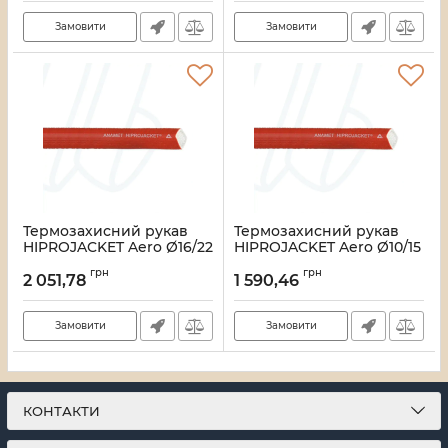
Замовити
Замовити
Термозахисний рукав
Термозахисний рукав
HIPROJACKET Aero Ø16/22
HIPROJACKET Aero Ø10/15
мм, червоний (упак. 15м)
мм, червоний (упак. 15м)
грн
грн
2 051,78
1 590,46
Артикул:
33_00000004905
Артикул:
33_00000004861
Замовити
Замовити
КОНТАКТИ