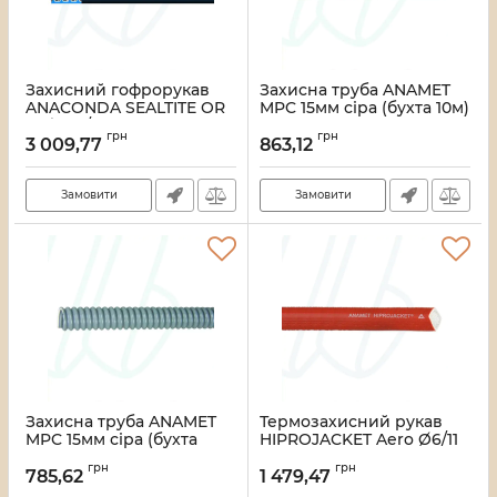
Захисний гофрорукав
Захисна труба ANAMET
ANACONDA SEALTITE OR
MPC 15мм сіра (бухта 10м)
1" Ø26,5/33,1 синій (упак.
Артикул:
33_00000008239
грн
грн
30м)
3 009,77
863,12
Артикул:
33_00000008449
Замовити
Замовити
Захисна труба ANAMET
Термозахисний рукав
MPC 15мм сіра (бухта
HIPROJACKET Aero Ø6/11
50м)
мм, червоний (упак. 15м)
грн
грн
785,62
1 479,47
Артикул:
33_00000008240
Артикул:
33_00000004897