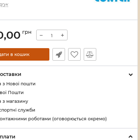
дгук
0,00
грн
−
+
дати в кошик
оставки
 з Нової пошти
ової Пошти
 з магазину
спортні служби
монтажними роботами (оговорюється окремо)
плати