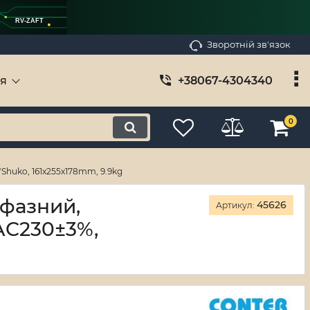
RV-ZAFT
Зворотній зв'язок
ія
+38067-4304340
0
Shuko, 161x255x178mm, 9.9kg
офазний,
45626
Артикул:
AC230±3%,