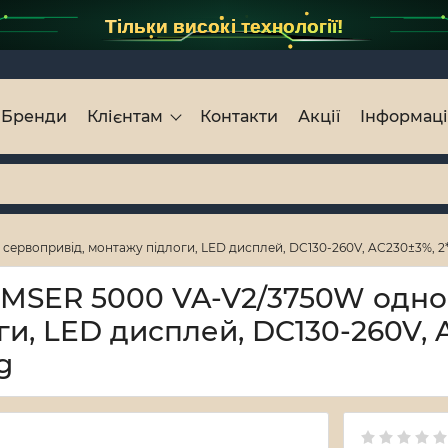
Тільки високі технології!
Бренди
Клієнтам
Контакти
Акції
Інформац
сервопривід, монтажу підлоги, LED дисплей, DC130-260V, AC230±3%, 2*
r MSER 5000 VA-V2/3750W одн
ги, LED дисплей, DC130-260V, 
g