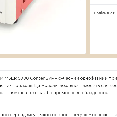
Поділитися:
ом MSER 5000 Conter SVR – сучасний однофазний при
ених приладів. Ця модель ідеально підходить для до
іка, побутова техніка або промислове обладнання.
очний серводвигун, який постійно регулює положен