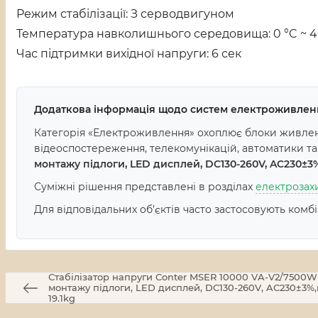
Режим стабілізації: З серводвигуном
Температура навколишнього середовища: 0 °C ~ 4
Час підтримки вихідної напруги: 6 сек
Додаткова інформація щодо систем електроживлен
Категорія «Електроживлення» охоплює блоки живленн
відеоспостереження, телекомунікацій, автоматики т
монтажу підлоги, LED дисплей, DC130-260V, AC230±3%
Суміжні рішення представлені в розділах
електрозах
Для відповідальних об’єктів часто застосовують комб
Стабілізатор напруги Conter MSER 10000 VA-V2/7500W
монтажу підлоги, LED дисплей, DC130-260V, AC230±3%
19.1kg