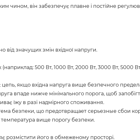
аким чином, він забезпечує плавне і постійне регулю
но від значущих змін вхідної напруги.
априклад: 500 Вт, 1000 Вт, 2000 Вт, 3000 Вт, 5000 Вт,
 цепь, якщо вхідна напруга вище безпечного предел
апруга впаде нижче мінімального порога, щоб запобі
иває їжу в разі надмірного споживання.
стема безпеки, що предотвращает серьезные сбои ко
я температура вище порогу безпеки.
яє розмістити його в обмеженому просторі.