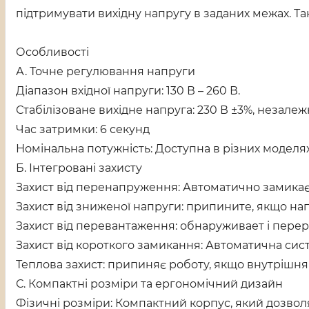
підтримувати вихідну напругу в заданих межах. Т
Особливості
А. Точне регулювання напруги
Діапазон вхідної напруги: 130 В – 260 В.
Стабілізоване вихідне напруга: 230 В ±3%, незалеж
Час затримки: 6 секунд
Номінальна потужність: Доступна в різних моделях (н
Б. Інтегровані захисту
Захист від перенапруження: Автоматично замикає
Захист від зниженої напруги: припините, якщо н
Захист від перевантаження: обнаруживает і перер
Захист від короткого замикання: Автоматична си
Теплова захист: припиняє роботу, якщо внутрішн
С. Компактні розміри та ергономічний дизайн
Фізичні розміри: Компактний корпус, який дозвол