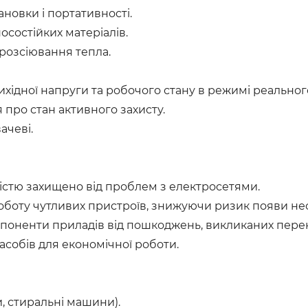
ановки і портативності.
осостійких матеріалів.
 розсіювання тепла.
хідної напруги та робочого стану в режимі реального
 про стан активного захисту.
ачеві.
стю захищено від проблем з електросетями.
оботу чутливих пристроїв, знижуючи ризик появи не
мпоненти приладів від пошкоджень, викликаних пе
собів для економічної роботи.
и, стиральні машини).