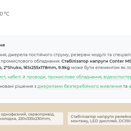
0 °C
ня
я, джерела постійного струму, резервні модулі та спеціал
а промислового обладнання.
Стабілізатор напруги Conter M
, 2*Shuko, 161x255x178mm, 9.9kg
може бути елементом як лок
ист
,
кабелі й проводи
,
промислове обладнання
,
відеоспост
іновані рішення з
джерелами безперебійного живлення
та
 однофазний, сервопривід,
Стабілізатор напруги релей
,колодка, 220x335x230mm,
монтажу, LED дисплей, DC150