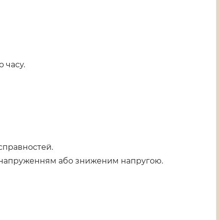
 часу.
справностей.
ренапруженням або зниженим напругою.