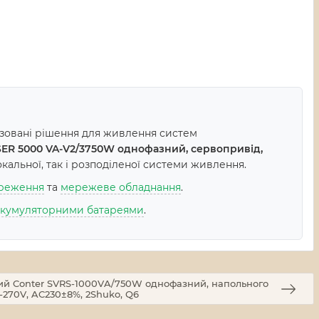
ізовані рішення для живлення систем
SER 5000 VA-V2/3750W однофазний, сервопривід,
альної, так і розподіленої системи живлення.
ереження
та
мережеве обладнання
.
акумуляторними батареями
.
ний Conter SVRS-1000VA/750W однофазний, напольного
-270V, AC230±8%, 2Shuko, Q6