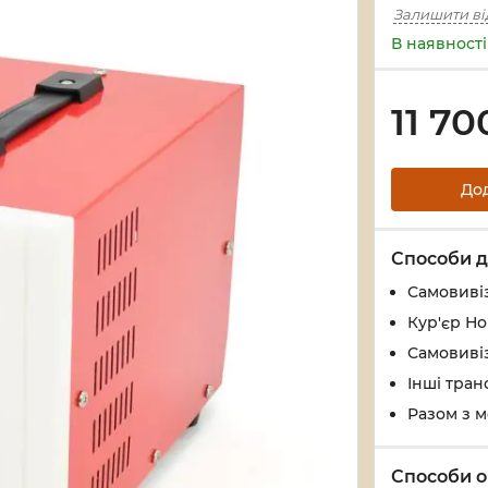
Залишити ві
В наявності
11 70
До
Способи д
Самовивіз
Кур'єр Н
Самовивіз
Інші тран
Разом з 
Способи о