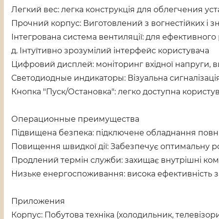
Легкий вес: легка конструкція для облегчения уст
Прочний корпус: Виготовлений з вогнестійких і зн
Інтегрована система вентиляції: для ефективного
д. Інтуїтивно зрозумілий інтерфейс користувача
Цифровий дисплей: моніторинг вхідної напруги, ви
Светодиодные индикаторы: Візуальна сигналізація
Кнопка "Пуск/Остановка": легко доступна користув
Операционные преимущества
Підвищена безпека: підключене обладнання повні
Повищення швидкої дії: Забезпечує оптимальну р
Продлений термін служби: захищає внутрішні ко
Низьке енергоспоживання: висока ефективність за
Приложения
Корпус: Побутова техніка (холодильник, телевізор