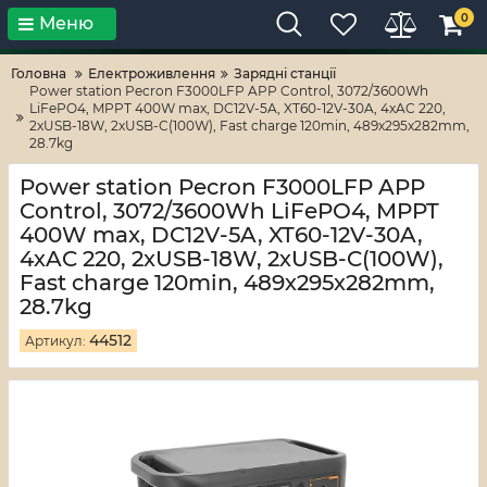
0
Меню
Тільки високі технології!
RV-ZAFT
Головна
Електроживлення
Зарядні станції
Power station Pecron F3000LFP APP Control, 3072/3600Wh
LiFePO4, MPPT 400W max, DC12V-5A, XT60-12V-30A, 4хAC 220,
2xUSB-18W, 2хUSB-C(100W), Fast charge 120min, 489х295х282mm,
28.7kg
Power station Pecron F3000LFP APP
Control, 3072/3600Wh LiFePO4, MPPT
400W max, DC12V-5A, XT60-12V-30A,
4хAC 220, 2xUSB-18W, 2хUSB-C(100W),
Fast charge 120min, 489х295х282mm,
28.7kg
44512
Артикул: