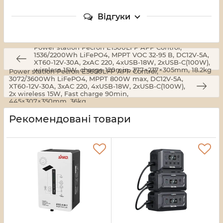
Відгуки
Power station Pecron E1500LFP APP Control,
1536/2200Wh LiFePO4, MPPT VOC 32-95 В, DC12V-5A,
XT60-12V-30A, 2хAC 220, 4xUSB-18W, 2хUSB-C(100W),
wireless 15W, charge 120min, 377×237×305mm, 18.2kg
Power station Pecron E3600LFP APP Control,
3072/3600Wh LiFePO4, MPPT 800W max, DC12V-5A,
XT60-12V-30A, 3хAC 220, 4xUSB-18W, 2хUSB-C(100W),
2x wireless 15W, Fast charge 90min,
445×307×350mm, 36kg
Рекомендовані товари