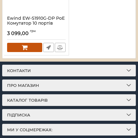
Ewind EW-S1910G-DP PoE
Комутатор 10 портів
некерований
грн
3 099,00
Артикул:
16_119576
КОНТАКТИ
ПРО МАГАЗИН
КАТАЛОГ ТОВАРІВ
ПІДПИСКА
МИ У СОЦМЕРЕЖАХ: