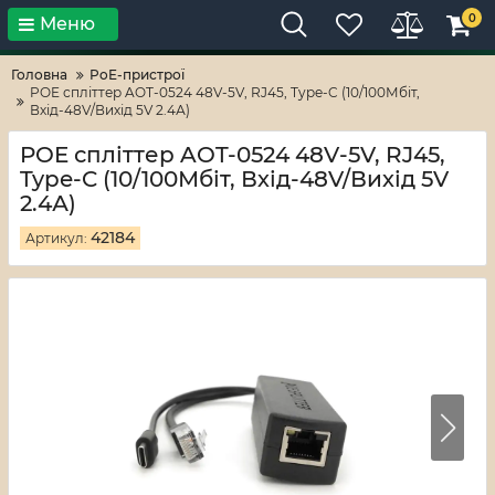
0
Меню
Тільки високі технології!
RV-ZAFT
Головна
PoE-пристрої
POE спліттер AOT-0524 48V-5V, RJ45, Type-C (10/100Мбіт,
Вхід-48V/Вихід 5V 2.4А)
POE спліттер AOT-0524 48V-5V, RJ45,
Type-C (10/100Мбіт, Вхід-48V/Вихід 5V
2.4А)
42184
Артикул: