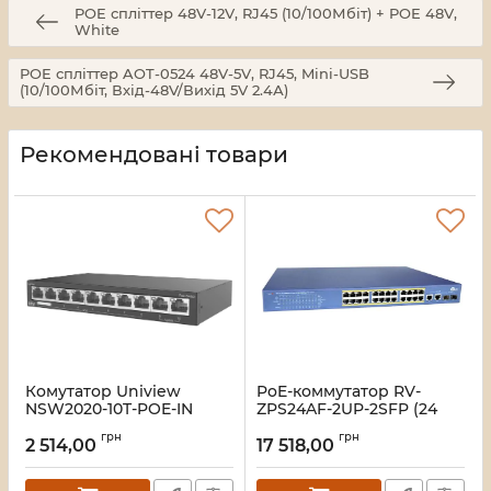
POE спліттер 48V-12V, RJ45 (10/100Мбіт) + POE 48V,
White
POE спліттер AOT-0524 48V-5V, RJ45, Mini-USB
(10/100Мбіт, Вхід-48V/Вихід 5V 2.4А)
Рекомендовані товари
Комутатор Uniview
PoE-коммутатор RV-
NSW2020-10T-POE-IN
ZPS24AF-2UP-2SFP (24
порта + 2 UpLink + 2 SFP)
Артикул:
19_000047960
грн
грн
2 514,00
17 518,00
Артикул:
A000280