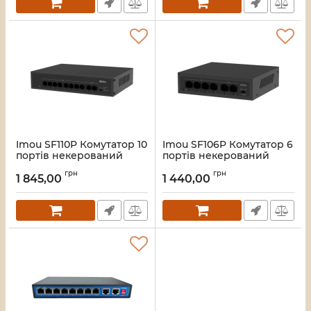
Imou SF110P Комутатор 10
Imou SF106P Комутатор 6
портів некерований
портів некерований
Артикул:
16_119588
Артикул:
16_119587
грн
грн
1 845,00
1 440,00