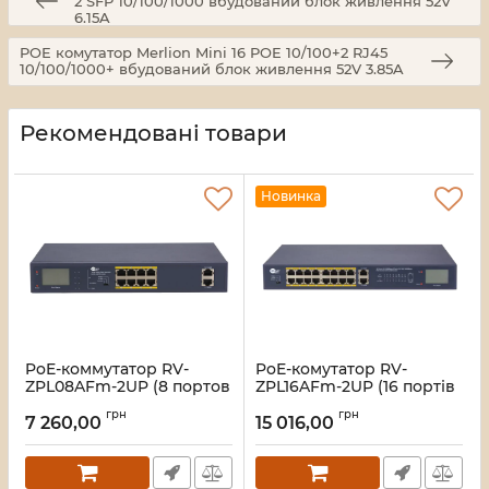
2 SFP 10/100/1000 вбудований блок живлення 52V
6.15A
POE комутатор Merlion Mini 16 POE 10/100+2 RJ45
10/100/1000+ вбудований блок живлення 52V 3.85A
Рекомендовані товари
Новинка
PoE-коммутатор RV-
PoE-комутатор RV-
ZPL08AFm-2UP (8 портов
ZPL16AFm-2UP (16 портів
+ 2 UpLink), с LCD-
+ ​​2 UpLink), з LCD-
грн
грн
дисплеем
дисплеєм
7 260,00
15 016,00
Артикул:
A000282
Артикул:
A000283