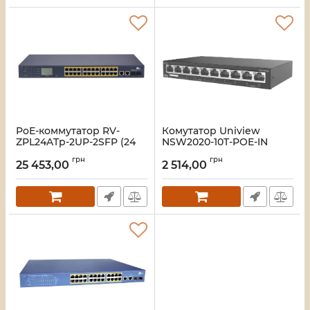
PoE-коммутатор RV-
Комутатор Uniview
ZPL24ATp-2UP-2SFP (24
NSW2020-10T-POE-IN
порта + 2 UpLink + 2 SFP),
Артикул:
19_000047960
грн
грн
повышенной мощности,
25 453,00
2 514,00
с LCD-дисплеем
Артикул:
A000281