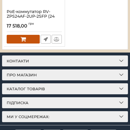
PoE-коммутатор RV-
ZPS24AF-2UP-2SFP (24
порта + 2 UpLink + 2 SFP)
грн
17 518,00
Артикул:
A000280
КОНТАКТИ
ПРО МАГАЗИН
КАТАЛОГ ТОВАРІВ
ПІДПИСКА
МИ У СОЦМЕРЕЖАХ: