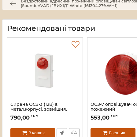
Бездротовий адресний пожежний оповіщувач світлозву
(Sounder/VAD) "ВИХІД" White (161304.279.WH1)
Рекомендовані товари
Сирена ОСЗ-3 (12В) в
ОСЗ-7 оповіщувач о
метал.корпусі, зовнішня,
пожежний
світлозвукова, більше 95 дБ,
Артикул:
16_105104
грн
грн
790,00
553,00
75 x55 х150мм
Артикул:
47231
В кошик
В кошик