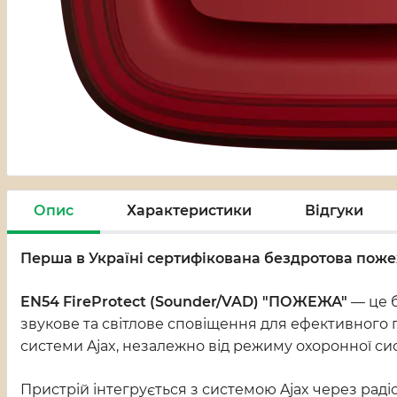
Опис
Характеристики
Відгуки
Перша в Україні сертифікована бездротова пож
EN54 FireProtect (Sounder/VAD) "ПОЖЕЖА"
— це 
звукове та світлове сповіщення для ефективного
системи Ajax, незалежно від режиму охоронної си
Пристрій інтегрується з системою Ajax через радіо