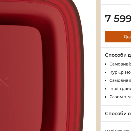
7 59
До
Способи д
Самовивіз
Кур'єр Н
Самовивіз
Інші тран
Разом з 
Способи о