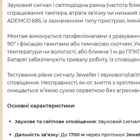
Звуковий сигнал і світлодіодна рамка (частота блис
спрацювання тампера, втрата зв’язку чи низький з
ADEMCO 685, із зазначенням типу пристрою, імені,
Монтаж виконується професіоналами з урахуванням
90° і фіксацію гвинтами або тимчасово скотчем. Ун
температури чи вологості, або ближче 1 м до ППК
Батареї забезпечують тривалу роботу, із сповіщ
Тестування рівня сигналу Jeweller і звукового/сві
сповіщення. Несправності, як-от зняття з кріпленн
очищається м’якою сухою серветкою без агресивн
Основні характеристики:
Звукове та світлове оповіщення
: Звуковий сигнал 
Дальність зв’язку
: До
1700 м
через протокол
Jewel