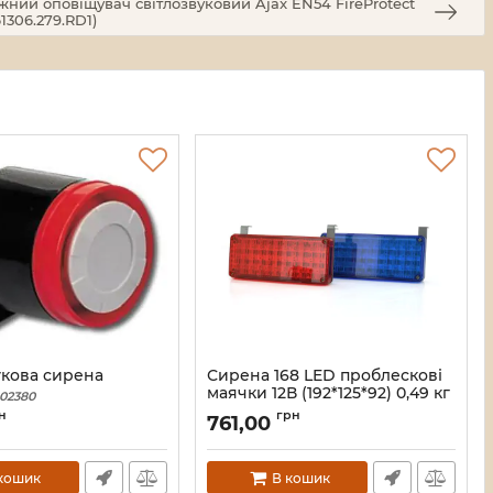
ий оповіщувач світлозвуковий Ajax EN54 FireProtect
1306.279.RD1)
укова сирена
Сирена 168 LED проблескові
маячки 12В (192*125*92) 0,49 кг
102380
Артикул:
14932
н
грн
761,00
кошик
В кошик