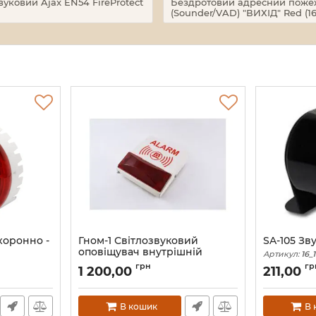
ковий Ajax EN54 FireProtect
Бездротовий адресний пожежн
(Sounder/VAD) "ВИХІД" Red (16
хоронно -
Гном-1 Світлозвуковий
SA-105 Зв
оповіщувач внутрішній
Артикул:
16_
Артикул:
16_102382
грн
гр
1 200,00
211,00
В кошик
В 