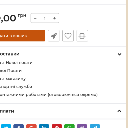
9,00
грн
−
+
дати в кошик
оставки
 з Нової пошти
ової Пошти
 з магазину
спортні служби
монтажними роботами (оговорюється окремо)
плати