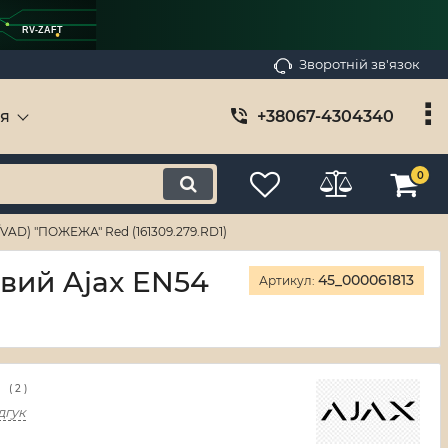
RV-ZAFT
Зворотній зв'язок
ія
+38067-4304340
0
VAD) "ПОЖЕЖА" Red (161309.279.RD1)
вий Ajax EN54
45_000061813
Артикул:
(
2
)
дгук