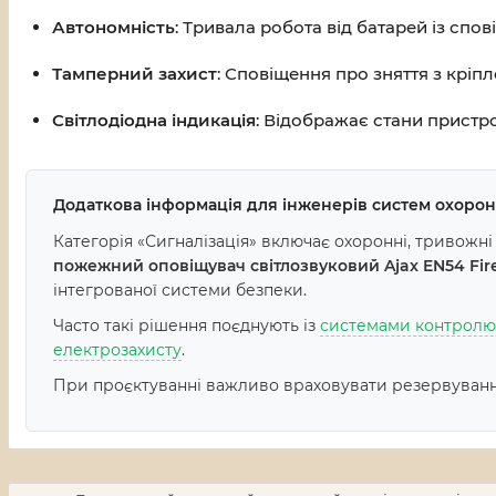
Автономність
: Тривала робота від батарей із спо
Тамперний захист
: Сповіщення про зняття з крі
Світлодіодна індикація
: Відображає стани пристр
Додаткова інформація для інженерів систем охоро
Категорія «Сигналізація» включає охоронні, тривожні 
пожежний оповіщувач світлозвуковий Ajax EN54 Fire
інтегрованої системи безпеки.
Часто такі рішення поєднують із
системами контролю
електрозахисту
.
При проєктуванні важливо враховувати резервування