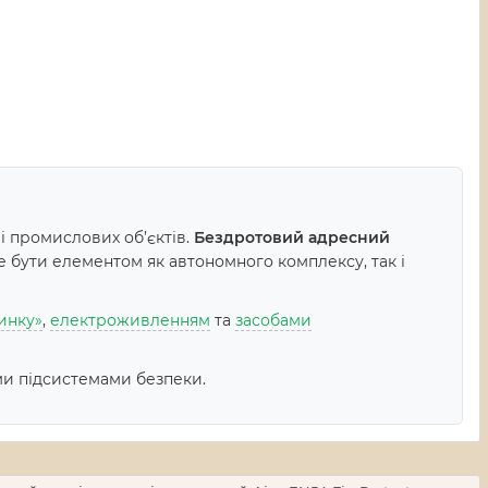
 і промислових об’єктів.
Бездротовий адресний
 бути елементом як автономного комплексу, так і
инку»
,
електроживленням
та
засобами
ми підсистемами безпеки.