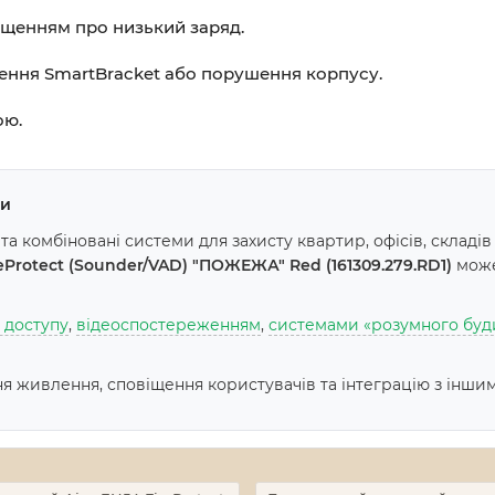
віщенням про низький заряд.
плення SmartBracket або порушення корпусу.
ою.
ни
та комбіновані системи для захисту квартир, офісів, складів
Protect (Sounder/VAD) "ПОЖЕЖА" Red (161309.279.RD1)
може
 доступу
,
відеоспостереженням
,
системами «розумного буд
 живлення, сповіщення користувачів та інтеграцію з інши