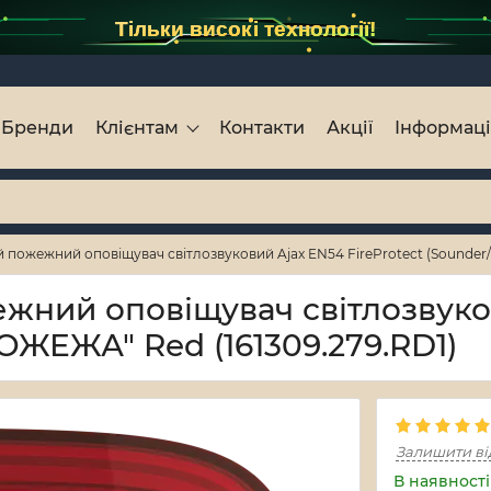
Тільки високі технології!
Бренди
Клієнтам
Контакти
Акції
Інформац
пожежний оповіщувач світлозвуковий Ajax EN54 FireProtect (Sounder/
жний оповіщувач світлозвуко
ПОЖЕЖА" Red (161309.279.RD1)
Залишити ві
В наявності