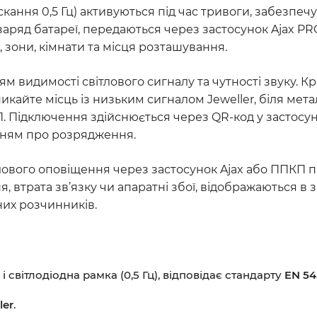
кання 0,5 Гц) активуються під час тривоги, забезпечую
аряд батареї, передаються через застосунок Ajax PRO
 зони, кімнати та місця розташування.
 видимості світлового сигналу та чутності звуку. К
икайте місць із низьким сигналом Jeweller, біля мет
П. Підключення здійснюється через QR-код у застосун
енням про розрядження.
тлового оповіщення через застосунок Ajax або ППКП п
я, втрата зв’язку чи апаратні збої, відображаються в 
их розчинників.
і світлодіодна рамка (0,5 Гц), відповідає стандарту
EN 54
ler
.