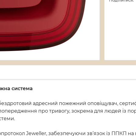
Поділитися:
ежна система
бездротовий адресний пожежний оповіщувач, серти
 попередження про тривогу, зокрема для людей із по
стеми.
протокол Jeweller, забезпечуючи зв’язок із ППКП на в