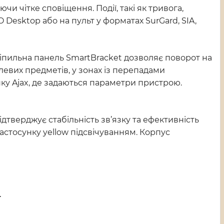
чи чітке сповіщення. Події, такі як тривога,
 Desktop або на пульт у форматах SurGard, SIA,
ріпильна панель SmartBracket дозволяє поворот на
алевих предметів, у зонах із перепадами
ку Ajax, де задаються параметри пристрою.
ідтверджує стабільність зв’язку та ефективність
застосунку yellow підсвічуванням. Корпус
.