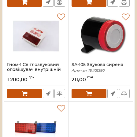
Гном-1 Світлозвуковий
SA-105 Звукова сирена
оповіщувач внутрішній
Артикул:
16_102380
Артикул:
16_102382
грн
грн
1 200,00
211,00