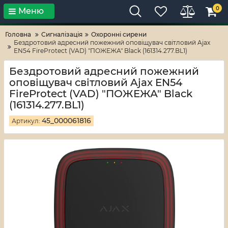
0
Меню
Тільки високі технології!
RV-ZAFT
Головна
Сигналізація
Охоронні сирени
Бездротовий адресний пожежний оповіщувач світловий Ajax
EN54 FireProtect (VAD) "ПОЖЕЖА" Black (161314.277.BL1)
Бездротовий адресний пожежний
оповіщувач світловий Ajax EN54
FireProtect (VAD) "ПОЖЕЖА" Black
(161314.277.BL1)
45_000061816
Артикул: