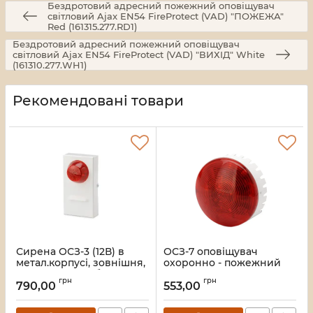
Бездротовий адресний пожежний оповіщувач
світловий Ajax EN54 FireProtect (VAD) "ПОЖЕЖА"
Red (161315.277.RD1)
Бездротовий адресний пожежний оповіщувач
світловий Ajax EN54 FireProtect (VAD) "ВИХІД" White
(161310.277.WH1)
Рекомендовані товари
Сирена ОСЗ-3 (12В) в
ОСЗ-7 оповіщувач
метал.корпусі, зовнішня,
охоронно - пожежний
світлозвукова, більше 95
Артикул:
16_105104
грн
грн
дБ, 75 x55 х150мм
790,00
553,00
Артикул:
47231