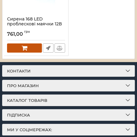
Сирена 168 LED
проблескові маячки 12В
(192*125*92) 0,49 кг
грн
761,00
Артикул:
14932
КОНТАКТИ
ПРО МАГАЗИН
КАТАЛОГ ТОВАРІВ
ПІДПИСКА
МИ У СОЦМЕРЕЖАХ: